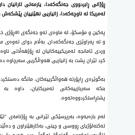
ڕۆژانی ڕابردووی جەنگه‌كه‌دا، یارمەتی تارانیان د
ئەمریکا لە ناوچەکەدا، زانیاریی نهێنییان پێشکەش 
پەکین و مۆسکۆ
و له‌ په‌راوێزی جه‌نگه‌كه‌دان. بەڵام دوای ئەوەی
وردی ئامانجە ئەمریکییەکانیان لە ڕۆژهەڵاتی ناوەڕ
کرد ئێران پشت بە زانیاریی هەواڵگریی سەرچاوە دە
بەگوێرەی ڕاپۆرتە هەواڵگرییەکان، مانگە دەستکردە
بنکە سەربازییەکانی ئەمریکایان، داوە بە
پشتڕاستکردووەتەوە.
له‌م باره‌یه‌وه‌، بەرپرسێکی ئێرانی بە ڕۆژنامەی "تێ
تەکنەلۆژیای ڕووسی و چینی، بەکارهێنراون و ده‌ڵ