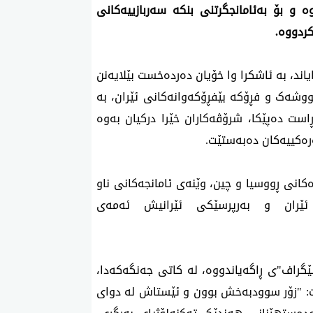
اوە و بۆ بەئامانجگرتنی بنکە سەربازییەکانی
کردووە.
، لە ماوەی ئەو جەنگەی 40ڕۆژی خایاند، به‌ ئاشكرا وا خۆیان ده‌رده‌خست بێلایه‌نن
 مووشەک و فڕۆکە بێفڕۆکەوانەکانی ئێران، بە
است ده‌پێكا، شرۆڤەکاران خێرا درکیان بەوە
رەکییەکان دەبەستێت.
کانی ڕووسیا و چین، وێنەی ئامانجەکانی ناو
 ئێران و بەرپرسێکی ئێرانیش ئەمەی
لێگراف"ی ڕاگەیاندووە، له‌ كاتی جه‌نگه‌كه‌دا،
ێت: "زۆر سوودبەخش بوون و ئێستاش لە دوای