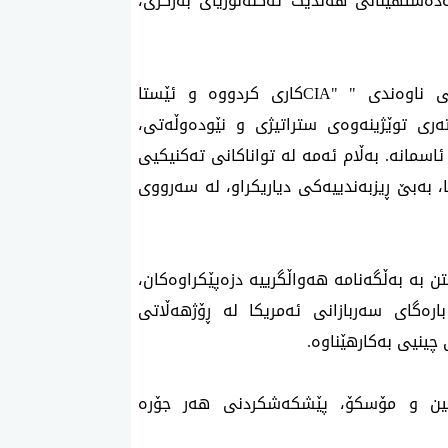
ەدەستهێنانی هەندێک تەکنەلۆژیای بەرگری،
ی ناوەندی "
CIA"
کاری کردووە و ئێستا
ری توێژینەوەی ستراتیژی و نێودەوڵەتی،
اسمانه‌. بەڵام ئەمە لە تواناکانی تەکنیکیی
 بەبێ ڕیزبەندییەکی دیاریکراو، لە سەرووی
تن بە بەڵگەنامە هەواڵگرییە دزەپێکراوەکان،
 باره‌گای سەربازانی ئەمریکا لە ڕۆژهەڵاتی
ینیی بەکارهێناوە.
ەکین و مۆسکۆ، پێشکەشکردنی هەر جۆرە