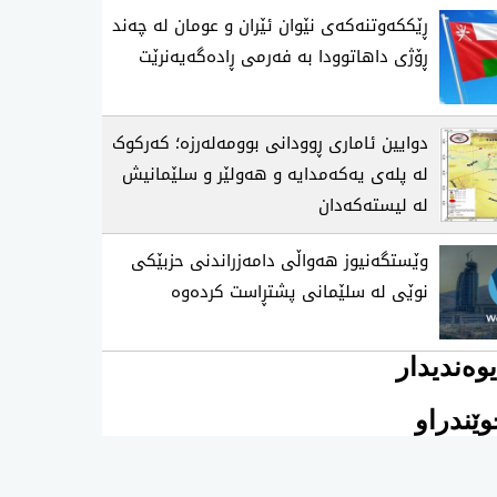
ڕێککەوتنەکەی نێوان ئێران و عومان لە چەند
ڕۆژی داهاتوودا بە فەرمی ڕادەگەیەنرێت
دوایین ئاماری ڕوودانی بوومەلەرزە؛ کەرکوک
لە پلەی یەکەمدایە و هەولێر و سلێمانیش
لە لیستەکەدان
وێستگەنیوز هەواڵی دامەزراندنی حزبێکی
نوێی لە سلێمانی پشتڕاست کردەوە
وەندیدار
ێندراو