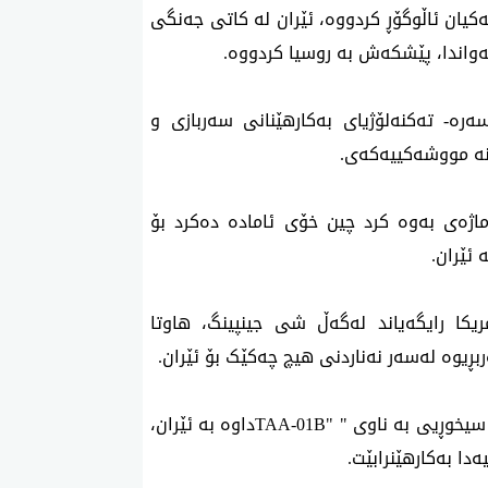
ەکیان ئاڵوگۆڕ کردووە، ئێران لە کاتی جەنگی
ەواندا، پێشکەش به‌ روسیا کردووە.
ره‌- ته‌كنه‌لۆژیای بەکارهێنانی سەربازی و
انە مووشەکییەکەی.
اماژەی بەوە کرد چین خۆی ئامادە دەکرد بۆ
ئێران.
کا رایگه‌یاند لەگەڵ شی جینپینگ، هاوتا
یوە لەسەر نەناردنی هیچ چەکێک بۆ ئێران.
TAA-01B"
داوە بە ئێران،
ەدا بەکارهێنرابێت.