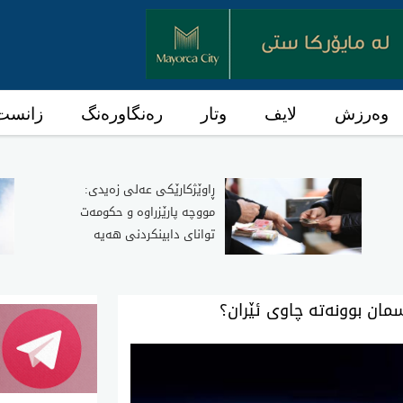
وەرزش
لایف
وتار
رەنگاورەنگ
زانست 
ڕاوێژکارێکی عەلی زەیدی:
مووچە پارێزراوە و حکومەت
توانای دابینکردنی هەیە
سمان بوونه‌ته‌ چاوی ئێران؟