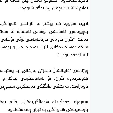
ئاگربەستەکەوە، گفتوگۆ لەگەڵ چین هه‌یه‌ بۆ ب
بەڵام هێشتا هیچمان پێ نەگەیشتووە".
لایێت سووپ، کە پێشتر لە ئاژانسی هەواڵگری
بەڕێوەبەری ئاسایشی بۆشایی ئاسمانە لە سەنتە
ده‌ڵێت: "ئێران خاوەنی بەرنامەیەکی نوێی بۆشایی ئ
مانگە دەستکردەکانی ئێران بەدەرە. چین و ڕووسیا،
لیستەکەدا بوون".
ڕۆژنامەی "فاینانشاڵ تایمز"ی بەریتانی، بە پشتبەس
بڵاویکرده‌وه‌ ئێران، بۆ بەئامانجگرتنی بنه‌كه‌ و
ناوەڕاست، بە نهێنی مانگێکی دەستکردی سیخوڕیی چ
سەرەڕای خەمڵاندنە هەواڵگرییەکان، بەڵام پ
یارمەتییەکی هەواڵگری بە ئێران ڕەتدەکەنەوە.