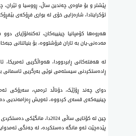
پێشتر و بۆ ماوه‌ی چەندین ساڵ، ڕووسیا و ئێران، چ
ئۆکراینادا، شارەزایی خۆی لە بواری فڕۆکەی بێفڕۆک
هەروەها کۆمپانیا چینییەکان، تەکنەلۆژیای دوو سه‌
مەدەنی-یان بە تاران فرۆشتووە، بۆ بنیاتنانی جبەخ
لە هەفتەکانی ڕابردوودا، هەواڵگریی ئەمریکا، ئ
ڕادەستکردنی سیستەمی نوێی بەرگریی ئاسمانی بە 
دوای چەند ڕۆژێک، دۆناڵد ترەمپ، سەرۆکی ئەمری
چینییەکەی قسەی کردووە، ئەویش ڕەزامەندیی دەربڕ
چین لە کۆتایی ساڵی 2024دا، مانگێکی دەستکردی سیخوڕیی بە ناوی "
پێدەچێت ئه‌و مانگه‌ ده‌ستكرده‌، لە جەنگی ئەمدوایی