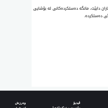
اران دابێت، مانگە دەستکردەکانی لە بۆشایی
ڤیدیۆ
وەرزش‌
زانست و تەکنەلۆجیا
ئەرشیف