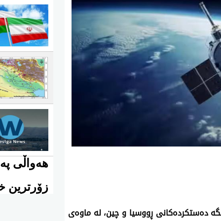
هەواڵی پەی
زۆرترین خو
انگە دەستکردەکانی ڕووسیا و چین، لە ماوەی