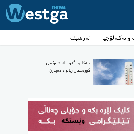
و تەکنەلۆجیا
ئەرشیف
پلەکانی گەرما لە هەرێمی
کوردستان زیاتر دادەبەزن