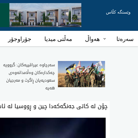
وێستگە کڵاس
سەرەتا
هەواڵ
مەڵتی میدیا
جۆراوجۆر
سەرچاوە عیراقییەکان: گرووپە
چەکدارەکان وەڵامدانەوەی
سعودیەیان ڕاگرت و مەرجیان
هەیە
چۆن له‌ كاتی جه‌نگه‌كه‌دا چین و ڕووسیا له‌ ئا