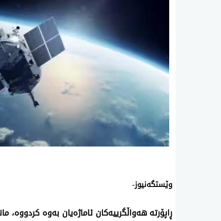
وێستگەنیوز-
ڕاپۆرتە هەواڵگرییەکان ئاماژەیان بەوە کردووە، م