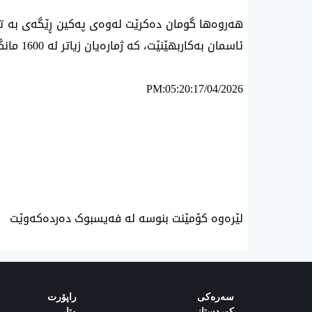
هەروەها گومان ده‌كرێت له‌وه‌ی پەکین ڕێگەی بە ت
ئاسمان بەکاربهێنێت، کە ژمارەیان زیاتر لە 1600 مانگی دەستکردە.
PM:05:20:17/04/2026
ئه‌م بابه‌ته 1100 جار خوێنراوه‌ته‌وه‌‌
لێرەوە کۆمێنت بنوسە لە فەیسبوک دەردەکەوێت
سەرەکی
راپۆرت
کوردستانی
وتار