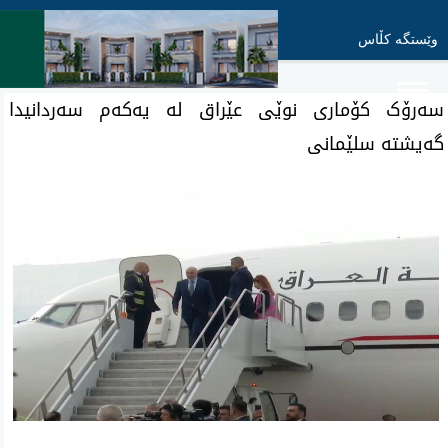
وێستگە کڵاس
سەرۆک کۆماری نوێی عێراق لە یەکەم سەردانیدا
گەیشتە سلێمانی