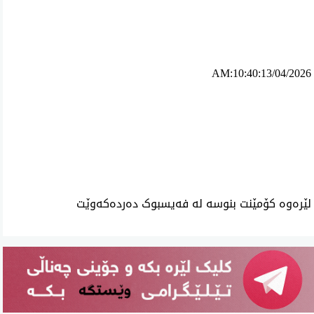
AM:10:40:13/04/2026
ئه‌م بابه‌ته 6000 جار خوێنراوه‌ته‌وه‌‌
لێرەوە کۆمێنت بنوسە لە فەیسبوک دەردەکەوێت