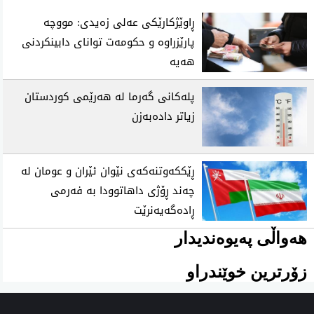
ڕاوێژکارێکی عەلی زەیدی: مووچە
پارێزراوە و حکومەت توانای دابینکردنی
هەیە
پلەکانی گەرما لە هەرێمی کوردستان
زیاتر دادەبەزن
ڕێککەوتنەکەی نێوان ئێران و عومان لە
چەند ڕۆژی داهاتوودا بە فەرمی
ڕادەگەیەنرێت
هەواڵی پەیوەندیدار
زۆرترین خوێندراو