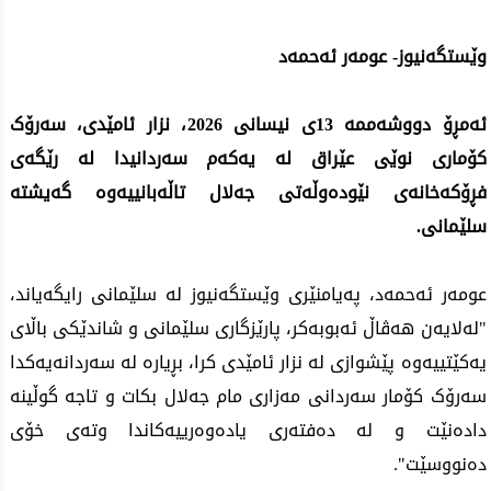
وێستگەنیوز- عومەر ئەحمەد
ئەمڕۆ دووشەممە 13ی نیسانی 2026، نزار ئامێدی، سەرۆک
کۆماری نوێی عێراق لە یەکەم سەردانیدا لە رێگەی
فڕۆکەخانەی نێودەوڵەتی جەلال تاڵەبانییەوە گەیشتە
سلێمانی.
عومەر ئەحمەد، پەیامنێری وێستگەنیوز لە سلێمانی رایگەیاند،
"لەلایەن هەڤاڵ ئەبوبەکر، پارێزگاری سلێمانی و شاندێکی باڵای
یەکێتییەوە پێشوازی لە نزار ئامێدی کرا، بڕیارە لە سەردانەیەکدا
سەرۆک کۆمار سەردانی مەزاری مام جەلال بکات و تاجە گوڵینە
دادەنێت و لە دەفتەری یادەوەرییەکاندا وتەی خۆی
دەنووسێت".