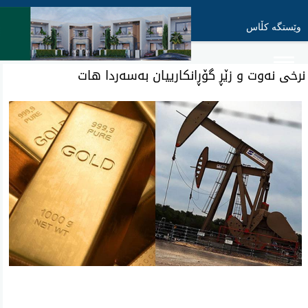
وێستگە کڵاس
نرخی نه‌وت و زێڕ گۆڕانكارییان به‌سه‌ردا هات