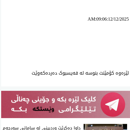
AM:09:06:12/12/2025
ئه‌م بابه‌ته 1448 جار خوێنراوه‌ته‌وه‌‌
لێرەوە کۆمێنت بنوسە لە فەیسبوک دەردەکەوێت
داوا دەکرێت وردبینی لە سامانی سەرجەم