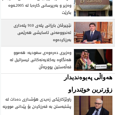
وەزیر و بەرپرسانی کارەبا لە 2005ـەوە
بکرێت
نێچیرڤان بارزانی پلەی 910 پلەداری
ئەنجوومەنی ئاسایشی هەرێمی
بەرزکردەوە
وەزیری دەرەوەی سعودیە: هەموو
هەنگاوە یەکلایەنەکانی ئیسرائیل لە
فەڵەستین پووچەڵن
هەواڵی پەیوەندیدار
زۆرترین خوێندراو
راوێژكارێكی زه‌یدی‌ هۆشداری ده‌دات له‌
پشتبه‌ستن به‌ قه‌رزكردن بۆ پێدانی مووچه‌