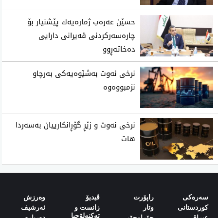
حسێن عه‌ره‌ب ژماره‌یه‌ك پێشنیار بۆ
چاره‌سه‌ركردنی‌ قه‌یرانی‌ دارایی
ده‌خاته‌ڕوو
نرخی‌ نه‌وت به‌شێوه‌یه‌كی‌ به‌رچاو
نزمبووه‌وه‌
نرخی نه‌وت و زێڕ گۆڕانكارییان به‌سه‌ردا
هات
سەرەکی
راپۆرت
ڤیدیۆ
وەرزش‌
کوردستانی
وتار
زانست و
ئەرشیف
تەکنەلۆجیا
‌‌عیراقی‌
جۆراوجۆر
دەربارە‌