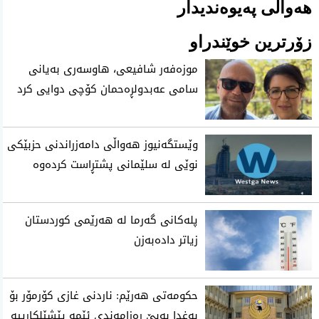
هەواڵی پەیوەندیدار
زۆرترین خوێندراو
موزه‌فه‌ر شافیعی، هاوسه‌ری به‌یانی
سامی عه‌بدولڕه‌حمان كۆچی‌ دوایی كرد
وێستگەنیوز هەواڵی دامەزراندنی حزبێکی
نوێی لە سلێمانی پشتڕاست کردەوە
پلەکانی گەرما لە هەرێمی کوردستان
زیاتر دادەبەزن
حکومەتی هەرێم: ناردنی غازی کۆرمۆر بۆ
بەغدا بەبێ ڕەزامەندی ئێمە پێشێلکارییە