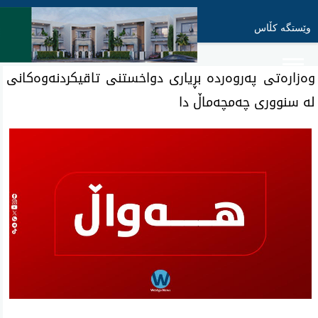
وێستگە کڵاس
وه‌زاره‌تی‌ په‌روه‌رده‌ بڕیاری‌ دواخستنی‌ تاقیكردنه‌وه‌كانی‌
له‌ سنووری‌ چه‌مچه‌ماڵ‌ دا