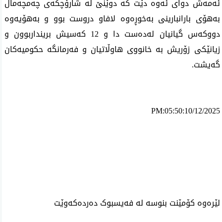
ئه‌مه‌ش دوای‌ ئه‌وه‌ دێت كه‌ دوێنێ‌ له‌ شارۆچكه‌ی‌ چه‌مچه‌ماڵ‌
به‌هۆی‌ بارانبارینی‌ به‌خوڕه‌وه‌ لافاو دروست بوو و به‌هۆیه‌وه‌
دووكه‌س گیانیان له‌ده‌ست دا و 12 كه‌سیش برینداربوون و
زیانێكی‌ زۆریش به‌ خانووی‌ هاوڵاتیان و فه‌رمانگه‌ حكومیه‌كان
گه‌یشت.
PM:05:50:10/12/2025
ئه‌م بابه‌ته 1476 جار خوێنراوه‌ته‌وه‌‌
لێرەوە کۆمێنت بنوسە لە فەیسبوک دەردەکەوێت