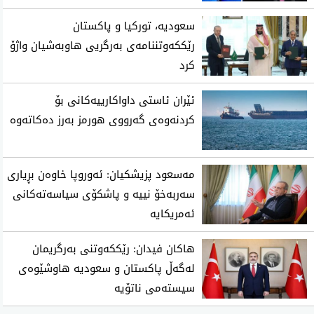
سعودیه‌، توركیا و پاكستان
رێككه‌وتننامه‌ی به‌رگریی هاوبه‌شیان واژۆ
كرد
ئێران ئاستی‌ داواكارییه‌كانی‌ بۆ
كردنه‌وه‌ی‌ گه‌رووی هورمز به‌رز ده‌كاته‌وه‌
مەسعود پزیشکیان: ئەوروپا خاوەن بڕیاری
سەربەخۆ نییە و پاشکۆی سیاسەتەکانی
ئەمریکایە
هاکان فیدان: رێککەوتنی بەرگریمان
لەگەڵ پاکستان و سعودیە هاوشێوەی
سیستەمی ناتۆیە