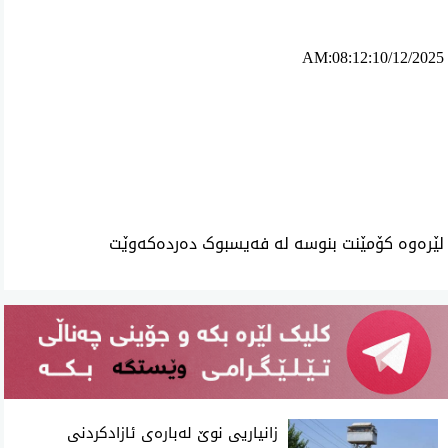
AM:08:12:10/12/2025
ئه‌م بابه‌ته 1344 جار خوێنراوه‌ته‌وه‌‌
لێرەوە کۆمێنت بنوسە لە فەیسبوک دەردەکەوێت
زانیاریی نوێ لەبارەی ئازادکردنی