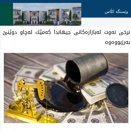
وێستگە کڵاس
نرخی‌ نه‌وت له‌بازاره‌كانی‌ جیهاندا كه‌مێك له‌چاو دوێنێ‌
به‌رزبووه‌وه‌