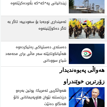
زیندانیانی پە*کە*کە بڵاودەکرێتەوە
ئەمینداری نوجەبا بۆ سعودییە: ئاگر بە
ئاگر دەکوژێنینەوە
دەستەی دەستپاکی رەتیکردەوە
هەڵیانکوتابێتە سەر ماڵی برای محەمەد
شیاع سوودانی
هەواڵی پەیوەندیدار
زۆرترین خوێندراو
هەواڵگریی ئەمریکا: پوتین بەرەو
درزخستنە نێوان هاوپەیمانانی ناتۆ
هەنگاو دەنێت