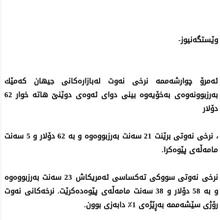
وێستگه‌نیوز-
ئه‌مرۆ چوارشه‌ممه‌ نرخی‌ نه‌وت له‌بازاره‌كانی‌ جیهان كه‌مێك
به‌رزبوونه‌وه‌ی‌ به‌خۆیه‌وه‌ بینی‌ دوای‌ ئه‌وه‌ی‌ دوێنێ‌ هاته‌ خوار 62
دۆلار
، نرخی نەوتی برێنت 21 سەنت بەرزبووەوە و بە 62 دۆلار و 5 سەنت
مامەڵەی پێوەکرا.
نرخی نەوتی سووکی تەکساسی ئەمریکاش 23 سەنت بەرزبووەوە
و بە 58 دۆلار و 38 سەنت مامەڵەی پێوەدەکرێت. نرخەکانی نەوت
رۆژی سێشەممە بەڕێژەی 1٪ دابەزی بوون.