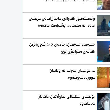
وێستگەنیوز هەواڵی دامەزراندنی حزبێکی
نوێی لە سلێمانی پشتڕاست کردەوە
محه‌مه‌د سه‌معان: ماده‌ی 140 گه‌وره‌ترین
هه‌ڵه‌ی ستراتیژی‌ بوو
د. عوسمان غەریب لە وتاردان
دووردەکەوێتەوە
پۆلیسی سلێمانی هاوڵاتیان ئاگادار
ده‌كاته‌وه‌