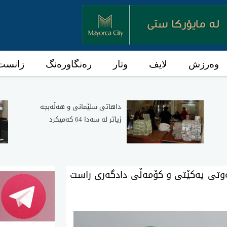
وەرزش
لایف
وتار
رەنگاورەنگ
زانست 
داهاتی سلێمانی و هه‌ڵه‌بجه‌
زیاتر له‌ سه‌دا 64 كه‌میكرد
وتی یەکێتی و کۆمەڵی دادگەری راست