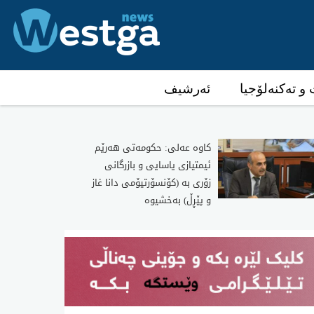
و تەکنەلۆجیا
ئەرشیف
كاوه‌ عه‌لی‌: حكومه‌تی‌ هه‌رێم
ئیمتیازی یاسایی و بازرگانی
زۆری به‌ (كۆنسۆرتیۆمی دانا غاز
و پێڕڵ) به‌خشیوه‌