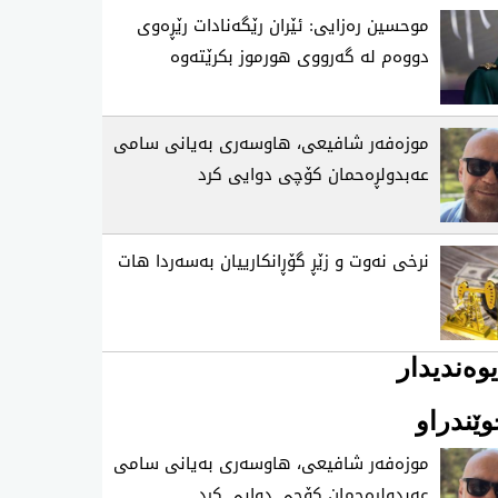
موحسین ره‌زایی: ئێران رێگه‌نادات رێڕه‌وی
دووه‌م له‌ گه‌رووی هورموز بكرێته‌وه‌
موزه‌فه‌ر شافیعی، هاوسه‌ری به‌یانی سامی
عه‌بدولڕه‌حمان كۆچی‌ دوایی كرد
نرخی نه‌وت و زێڕ گۆڕانكارییان به‌سه‌ردا هات
وەندیدار
ێندراو
موزه‌فه‌ر شافیعی، هاوسه‌ری به‌یانی سامی
عه‌بدولڕه‌حمان كۆچی‌ دوایی كرد