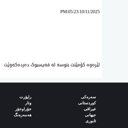
PM:05:23:10/11/2025
ئه‌م بابه‌ته 1204 جار خوێنراوه‌ته‌وه‌‌
لێرەوە کۆمێنت بنوسە لە فەیسبوک دەردەکەوێت
سەرەکی
راپۆرت
کوردستانی
وتار
‌‌عیراقی‌
جۆراوجۆر
‌‌جیهانی‌
هەمەرەنگ
‌‌ئابوری‌