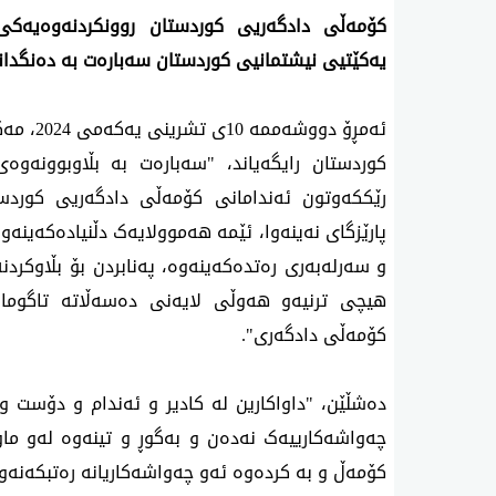
کۆمەڵی دادگەریی کوردستان روونکردنەوەیەکی 
یەکێتیی نیشتمانیی کوردستان سەبارەت بە دەنگدانی
ئەمڕۆ دو
کوردستان رایگەیاند، "سەبارەت بە بڵاوبوونەو
رێککەوتون ئەندامانی کۆمەڵی دادگەریی کوردس
پارێزگای نەینەوا، ئێمە هەموولایەک دڵنیادەکەینەو
و سەرلەبەری رەتدەکەینەوە، پەنابردن بۆ بڵاوکرد
هیچی ترنیەو هەوڵی لایەنی دەسەڵاتە تاگومان
کۆمەڵی دادگەری".
دەشڵێن، "داواکارین لە کادیر و ئەندام و دۆست 
چەواشەکارییەک نەدەن و بەگوڕ و تینەوە لەو م
کۆمەڵ و بە کردەوە ئەو چەواشەکاریانە رەتبکەنەوە