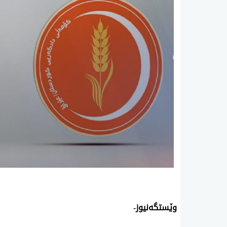
وێستگەنیوز-