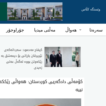
وێستگە کڵاس
سەرەتا
هەواڵ
مەڵتی میدیا
جۆراوجۆر
كیفاح مه‌حمود: سه‌ردانه‌كه‌ی
نێچیرڤان بارزانی بۆ دیمه‌شق به‌
رێكه‌وتن بووه‌ له‌گه‌ڵ عه‌لی
زه‌یدی
کۆمەڵی دادگەریی کوردستان: هەواڵی رێککە
نییە