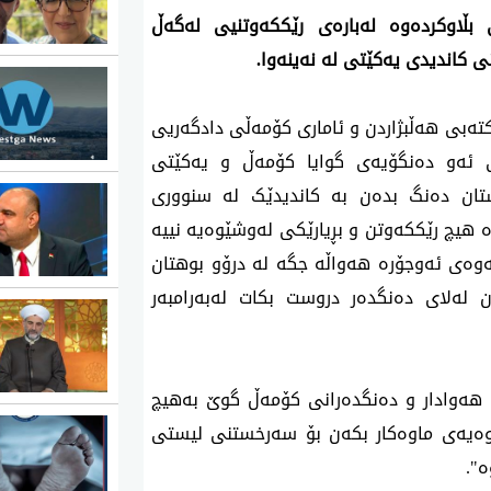
بڵاوکردەوە لەبارەی رێککەوتنیی لەگەڵ
 کاندیدی یەکێتی لە نەینەوا.
وشەممە 10ی تشرینی یەکەمی 2024، مەکتەبی هەڵبژاردن و ئاماری کۆمەڵی دادگەریی
ەی ئەو دەنگۆیەی گوایا کۆمەڵ و یەکێتی
تان دەنگ بدەن بە کاندیدێک لە سنووری
ە هیچ رێککەوتن و بڕیارێکی لەوشێوەیە نییە
نەوەی ئەوجۆرە هەواڵە جگە لە درۆو بوهتان
 لەلای دەنگدەر دروست بکات لەبەرامبەر
و هەوادار و دەنگدەرانی کۆمەڵ گوێ بەهیچ
اوەیەی ماوەکار بکەن بۆ سەرخستنی لیستی
".