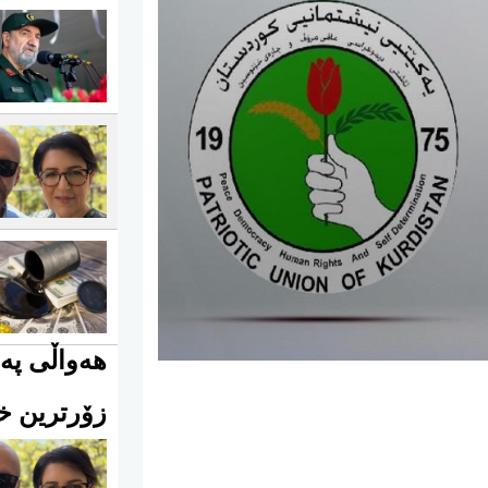
هەواڵی پەی
زۆرترین خو