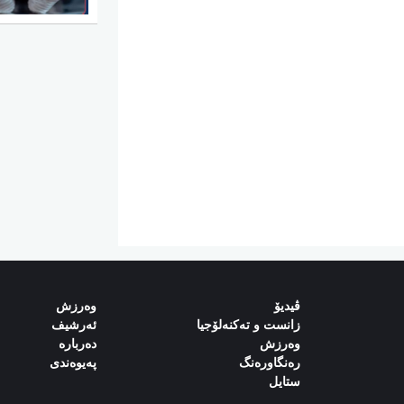
ڤیدیۆ
وەرزش‌
زانست و تەکنەلۆجیا
ئەرشیف
وەرزش
دەربارە‌
رەنگاورەنگ
پەیوەندی‌
ستایل‌