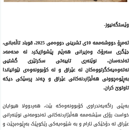
وێستگەنیوز-
ئەمڕۆ دووشەممە 10ی تشرینی دووەمی 2025، قوباد تاڵەبانی،
جێگری سەرۆک وەزیرانی هەرێم پێشوازیکرد لە محەمەد
ئەلحەسان، نوێنه‌رى تايبه‌تى سكرتێرى گشتیی
نەتەوەیەكگرتووەكان له‌ عێراق و لە کۆبوونەوەی نێوانیاندا
بەڕێوەچوونی هەڵبژاردنەکانی عێراق و چەند پرسێکی دیکە
تاوتوێ کران.
بەپێی راگەیەندراوی کۆبوونەوەکە بێت، هەردوولا هیوایان
خواست رۆژی سێشەممە هەڵبژاردنەکانی ئەنجومەنی نوێنەرانی
عێراق لە دۆخێکی ئارام و بە شێوەیەکی رێکوپێک بەڕێوەبچێت و