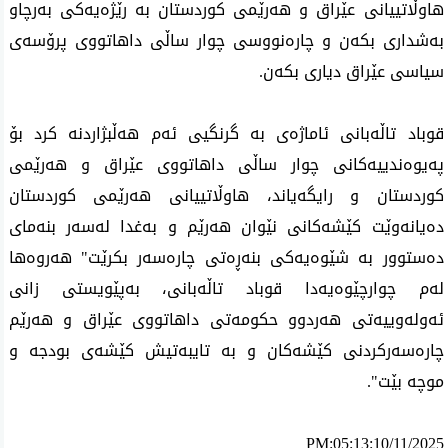
هاوڵاتییانی عێراق و هەرێمی کوردستان بە رێژەیەکی بەرچاو
بەشداری بکەن و چارەنووسی چوار ساڵی داهاتووی پرۆسەی
سیاسی عێراق دیاری بکەن.
قوباد تاڵەبانی ئاماژەی بە گرنگیی ئەم هەڵبژاردنە کرد بۆ
پەیوەندییەکانی چوار ساڵی داهاتووی عێراق و هەرێمی
کوردستان و رایگەیاند، هاوڵاتییانی هەرێمی کوردستان
دەیانەوێت کێشەکانی نێوان هەرێم و بەغدا لەسەر بنەمای
دەستوور بە شێوەیەکی بنەڕەتی چارەسەر بکرێت" هەروەها
لەم چوارچێوەیەدا قوباد تاڵەبانی، بەپێویستی زانی
ئەولەوییەتی هەردوو حکومەتی داهاتووی عێراق و هەرێم
چارەسەرکردنی کێشەکان و بە تایبەتیش کێشەی بودجە و
موچە بێت".
PM:05:13:10/11/2025