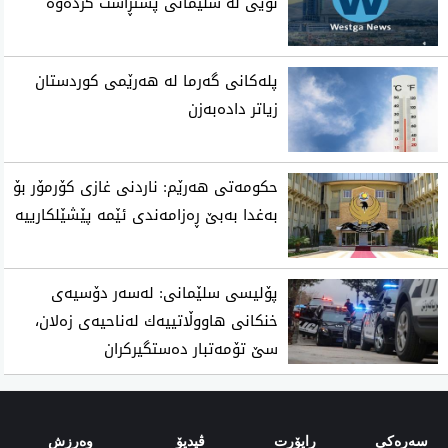
نوێی لە سلێمانی پشتڕاست کردەوە
پلەکانی گەرما لە هەرێمی کوردستان
زیاتر دادەبەزن
حکومەتی هەرێم: ناردنی غازی کۆرمۆر بۆ
بەغدا بەبێ ڕەزامەندی ئێمە پێشێلکارییە
پۆلیسی سلێمانی: له‌سه‌ر دۆسیه‌ی
خنكانی هاووڵاتییه‌ك له‌ناحیه‌ی زه‌لان،
سێ تۆمه‌تبار ده‌ستگیركران
سەرەکی
راپۆرت
ڤیدیۆ
وەرزش‌