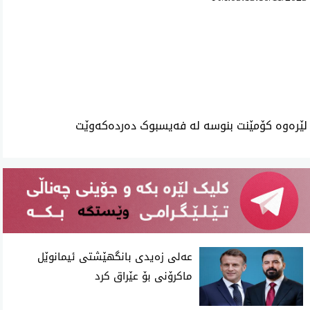
ئه‌م بابه‌ته 1352 جار خوێنراوه‌ته‌وه‌‌
لێرەوە کۆمێنت بنوسە لە فەیسبوک دەردەکەوێت
عەلی زەیدی بانگهێشتی ئیمانوێل
ماکرۆنی بۆ عێراق کرد