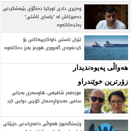
وەزیری دادی تورکیا دەنگۆی بێبەشکردنی
دەمیرتاش لە "یاسای ئاشتی"
رەتدەکاتەوە
ئێران ئاستی‌ داواكارییه‌كانی‌ بۆ
كردنه‌وه‌ی‌ گه‌رووی هورمز به‌رز ده‌كاته‌وه‌
هەواڵی پەیوەندیدار
زۆرترین خوێندراو
موزه‌فه‌ر شافیعی، هاوسه‌ری به‌یانی
سامی عه‌بدولڕه‌حمان كۆچی‌ دوایی كرد
وێستگەنیوز هەواڵی دامەزراندنی حزبێکی