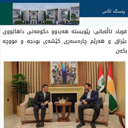
وێستگە کڵاس
قوباد تاڵەبانی: پێویستە هەردوو حکومەتی داهاتووی
عێراق و هەرێم چارەسەری کێشەی بودجە و مووچە
بکەن