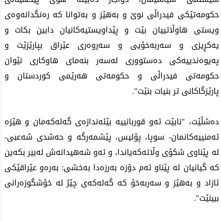
حکومەتێکی فیدراڵی نوێ و بەهێز و بەتوانا کە رەنگدانەوەی
ویستی هاوڵاتییان بێت و پێداویستیەکانیان دابین بکات و
یەکڕیزی و سەربەخۆیی و سەروەری عێراق بپارێزێت و
پەیوەندییەکی دەستووری لەسەر بنەمای هاوکاری نێوان
حکومەتی فیدراڵی و حکومەتی هەرێمی کوردستان و
پارێزگاکانی تر بنیات بنێت".
دەشڵێت، "نابێت ئەو قوربانییە بێئەندازەی گەلەکەمان و هێزە
ئەمنییەکانمان- سوپا، پۆلیس، پێشمەرگە و حەشدی شەعبی-
لە پێناوی شکۆی وڵاتەکەیاندا، و ئەو شەهیدانەش لەبیر بکەین
کە گیانیان لە پێناو ئەم دۆزە بەرزەدا بەخشی: بەرەو عێراقێکی
ئازاد و بەهێز و سەربەخۆ کە گەلەکەی چێژ لە خۆشگوزەرانی
ببینێت".