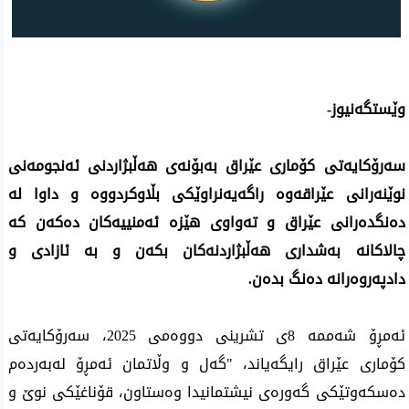
وێستگەنیوز-
سەرۆکایەتی کۆماری عێراق بەبۆنەی هەڵبژاردنی ئەنجومەنی
نوێنەرانی عێراقەوە راگەیەنراوێکی بڵاوکردووە و داوا لە
دەنگدەرانی عێراق و تەواوی هێزە ئەمنییەکان دەکەن کە
چالاکانە بەشداری هەڵبژاردنەکان بکەن و بە ئازادی و
دادپەروەرانە دەنگ بدەن.
ئەمڕۆ شەممە 8ی تشرینی دووەمی 2025، سەرۆکایەتی
کۆماری عێراق رایگەیاند، "گەل و وڵاتمان ئەمڕۆ لەبەردەم
دەسکەوتێکی گەورەی نیشتمانیدا وەستاون، قۆناغێکی نوێ و