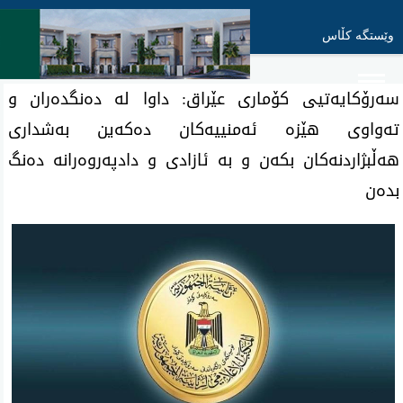
وێستگە کڵاس
سەرۆکایەتیی کۆماری عێراق: داوا لە دەنگدەران و
تەواوی هێزە ئەمنییەکان دەکەین بەشداری
هەڵبژاردنەکان بکەن و بە ئازادی و دادپەروەرانە دەنگ
بدەن