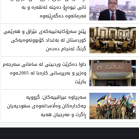
نانی نیوەڕۆ دەچنە ئەنقەرە و بە
فەرمانەوە دەگەڕێنەوە
پێنج سەرۆکایەتییەکەی عێراق و هەرێمی
کوردستان لە بەغداد کۆبوونەوەیەکی
گرنگ ئەنجام دەدەن
داوا دەکرێت وردبینی لە سامانی سەرجەم
وەزیر و بەرپرسانی کارەبا لە 2005ـەوە
بکرێت
سەرچاوە عیراقییەکان: گرووپە
چەکدارەکان وەڵامدانەوەی سعودیەیان
ڕاگرت و مەرجیان هەیە