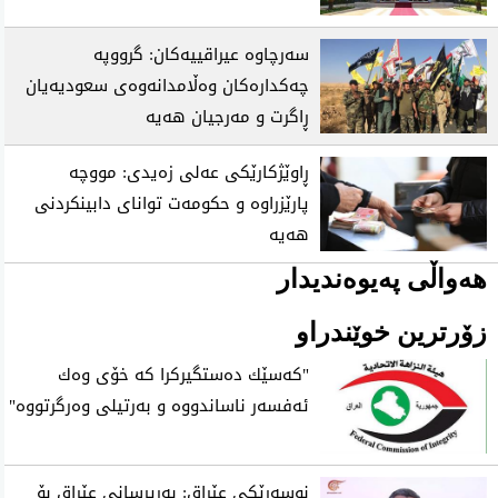
سەرچاوە عیراقییەکان: گرووپە
چەکدارەکان وەڵامدانەوەی سعودیەیان
ڕاگرت و مەرجیان هەیە
ڕاوێژکارێکی عەلی زەیدی: مووچە
پارێزراوە و حکومەت توانای دابینکردنی
هەیە
هەواڵی پەیوەندیدار
زۆرترین خوێندراو
"كه‌سێك ده‌ستگیركرا كه‌ خۆی‌ وه‌ك
ئه‌فسه‌ر ناساندووه‌ و به‌رتیلی‌ وه‌رگرتووه‌"
نوسەرێکی عێراق: بەرپرسانی عێراق بۆ