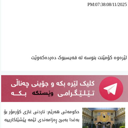
PM:07:38:08/11/2025
ئه‌م بابه‌ته 1220 جار خوێنراوه‌ته‌وه‌‌
لێرەوە کۆمێنت بنوسە لە فەیسبوک دەردەکەوێت
حکومەتی هەرێم: ناردنی غازی کۆرمۆر بۆ
بەغدا بەبێ ڕەزامەندی ئێمە پێشێلکارییە