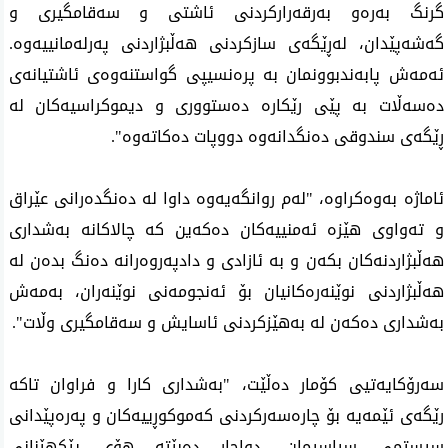
گرنگ بەرەو بەرقەرارکردنی ئاشتی و سەقامگیری و
گەشەپێدان، لەڕێگەی سازکردنی هەڵبژاردنی پەرلەمانییەوە.
ئەمەش پابەندبوونمان بە پرەنسیپی گواستنەوەی ئاشتیانەی
دەسەڵات بە پێی رێکارە دەستووری و دیموکراسیەکان لە
ڕێگەی سندوقی دەنگدانەوە دووپات دەکاتەوە".
ئاماژە بەوەکراوە، "لەم روانگەیەوە داوا لە دەنگدەرانی عێراق
و تەواوی هێزە ئەمنییەکان دەکەین کە چالاکانە بەشداری
هەڵبژاردنەکان بکەن و بە ئازادی و دادپەروەرانە دەنگ بدەن لە
هەڵبژاردنی نوێنەرەکانیان بۆ ئەنجومەنی نوێنەران، بەمەش
بەشداری دەکەن لە بەهێزکردنی ئاسایش و سەقامگیری وڵات".
سەرۆکایەتیی کۆمار دەڵێت، "بەشداری کارا و فراوان تاکە
رێگەی ئێمەیە بۆ چارەسەرکردنی کەموکوڕییەکان و پەرەپێدانی
سیستمی سیاسیمان، دواجار دەبێتە هۆی پێکهێنانی