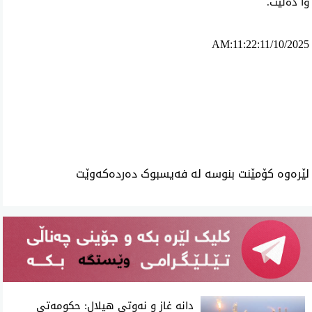
وا دەڵێت.
AM:11:22:11/10/2025
ئه‌م بابه‌ته 2156 جار خوێنراوه‌ته‌وه‌‌
لێرەوە کۆمێنت بنوسە لە فەیسبوک دەردەکەوێت
دانە غاز و نەوتی هیلال: حکومەتی