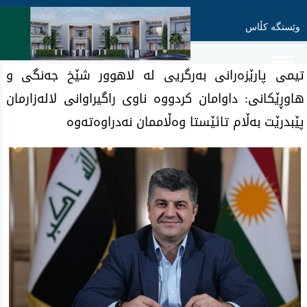
وێستگە کڵاس
تیمی پارێزەرانی بەرگریی لە لاهوور شێخ جەنگی‌ و
هاوڕێکانی: داوامان کردووە ناوی راگیراوانی لالەزارمان
پێبدرێت به‌ڵام تائێستا وەڵاممان نەدراوەتەوە