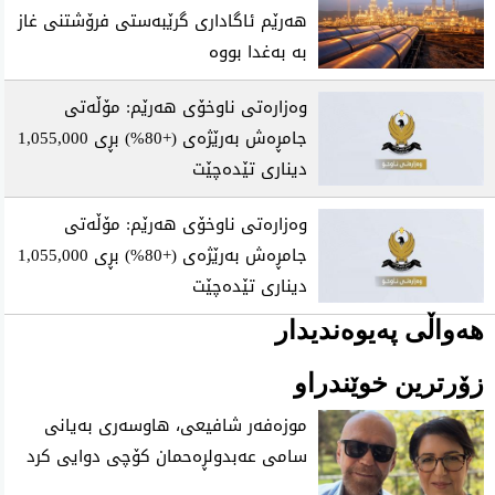
هەرێم ئاگاداری گرێبەستی فرۆشتنی غاز
بە بەغدا بووە
وەزارەتی ناوخۆی هەرێم: مۆڵەتی
جامڕەش بەرێژەی (+80%) بڕی 1,055,000
دیناری تێدەچێت
وەزارەتی ناوخۆی هەرێم: مۆڵەتی
جامڕەش بەرێژەی (+80%) بڕی 1,055,000
دیناری تێدەچێت
هەواڵی پەیوەندیدار
زۆرترین خوێندراو
موزه‌فه‌ر شافیعی، هاوسه‌ری به‌یانی
سامی عه‌بدولڕه‌حمان كۆچی‌ دوایی كرد