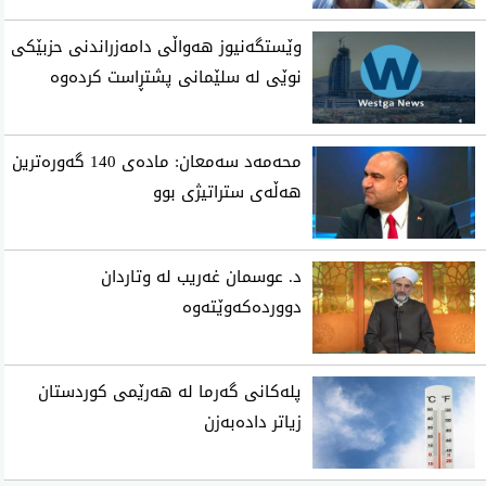
وێستگەنیوز هەواڵی دامەزراندنی حزبێکی
نوێی لە سلێمانی پشتڕاست کردەوە
محه‌مه‌د سه‌معان: ماده‌ی 140 گه‌وره‌ترین
هه‌ڵه‌ی ستراتیژی‌ بوو
د. عوسمان غەریب لە وتاردان
دووردەکەوێتەوە
پلەکانی گەرما لە هەرێمی کوردستان
زیاتر دادەبەزن