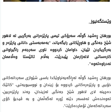
وێستگەنیوز_
بورهان ڕه‌شید گوڵە، سەرۆکی تیمی پارێزەرانی بەرگریی لە لاهور
شێخ جەنگی‌ و هاوڕێکانی رایگەیاند، "بەمەبەستی دانانی پارێزەر و
بەرگریکردن لێیان، داوامان کردووە ناوی سەرجەم راگیراوانی
کارەساتی لالەزارمان پێبدرێت، به‌ڵام تائێستا وەڵاممان
نەدراوەتەوە".
بورهان ڕه‌شید گوڵە له‌ڕاگه‌یه‌نراوێكدا باسى شێوازى سه‌ردانه‌كانى
خۆیى‌ و پارێزه‌ره‌كانى كردووه‌ بۆ زیندان‌ و نووسیویه‌تى، "کاتێک
دەچینە لای لاهور شێخ جەنگی لەزیندان، چەند پارێزەربین،
ئەوەندەش ئەفسەر دێنە ژورە لەگەڵمان‌ و بە ڤیدیۆ کۆى
سەردانەکەمان تۆماردەکرێت".