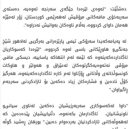
دەشڵێت: "ئەوەی لێرەدا جێگه‌ی سەرنجە ئه‌وه‌یه‌، دەستەی
سەربەخۆی مافەکانی مرۆڤیش لەهەرێمی کوردستان، زۆر لەمێژە
هەمان داوای کردووە، بەڵام ناوەکان بەوانیش نەدراوە".
لە پەیامەکەیدا سەرۆکی تیمی پارێزەرانی بەرگریی لەلاهور شێخ
جەنگی‌و هاوڕێکانی باسی لەوە کردووە، "لێرەدا کەسوکاریان
ئاگاداردەکەینەوە کە ئێمە لەم انتهاکە یاساییە، دیسکی مافی
مرۆڤی نەتەوەیەکگرتوەکان لەعێراق‌ و هەولێر و هاوكات
کونسوڵخانەی وڵاتانی ڕۆژئاوا لەم کارە ئاگاداردەکەینەوە، هەرگیز
کۆڵ نادەین‌ و فشارەکان زیاد دەکەین بۆ ئازادکردنی سەرجەم
ڕاگیراوان."
"داوا لەکەسوکاری سەربەرزیشیان دەکەین لەناوی سیانی‌و
ناونیشانیان، ئاگادارمان بکەنەوە، دڵنیاییشیان پێدەدەین کە
لەهەوڵەکانی ئازادکردنیان بەردەوام دەبین." بورهان ڕه‌شید گوڵە