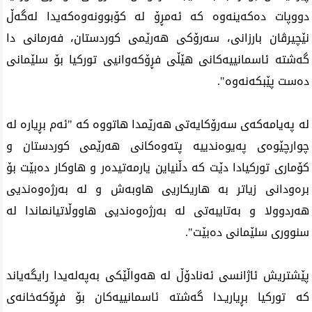
دووپات ده‌كه‌ینه‌وه‌ كه‌ ئه‌مڕۆ له‌ كۆبوونه‌وه‌كه‌یدا له‌گه‌ڵ
نێچیرڤان بارزانی، سه‌رۆكی هه‌رێمی كوردستان، فه‌رمانی دا
گه‌شته‌ ئاسمانییه‌كانی هێڵی فڕۆكه‌وانیی توركیا بۆ سلێمانی
ده‌ست پێبكه‌نه‌وه‌".
له‌ په‌یامه‌كه‌ی‌ سه‌رۆكایه‌تی‌ هه‌رێمدا هاتووه‌ كه‌ "ئه‌م بڕیاره‌ له‌
چوارچێوه‌ی په‌یوه‌ندییه‌ پته‌وه‌كانی هه‌رێمی كوردستان و
كۆماری توركیادا دێت كه‌ دڵنیاین یارمه‌تیده‌ر و هاوكار ده‌بێت بۆ
بره‌ودانی زیاتر به‌ هاریكاریی هاوبه‌ش و له‌ به‌رژه‌وه‌ندیی
هه‌ردوولا و به‌تایبه‌تی له‌ به‌رژه‌وه‌ندیی هاووڵاتیانماندا له‌
سنووری سلێمانی ده‌بێت".
پێشتریش ئاژانسی‌ ئه‌نادۆڵ له‌ هه‌واڵێكی‌ به‌په‌له‌یدا رایگه‌یاند
كه‌ توركیا بڕیاریـدا گه‌شته‌ ئاسمانییه‌كان بۆ فڕۆكه‌خانه‌ی