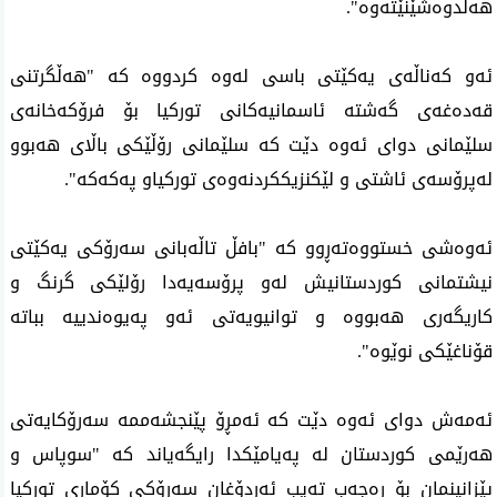
هه‌ڵدوه‌شێنێته‌وه‌".
ئه‌و كه‌ناڵه‌ی‌ یه‌كێتی‌ باسی‌ له‌وه‌ كردووه‌ كه‌ "هه‌ڵگرتنی
قه‌ده‌غه‌ی گه‌شته‌ ئاسمانیه‌كانی توركیا بۆ فرۆكه‌خانه‌ی
سلێمانی دوای ئه‌وه‌ دێت كه‌ سلێمانی رۆڵێكی باڵای هه‌بوو
له‌پرۆسه‌ی ئاشتی و لێكنزیككردنه‌وه‌ی توركیاو په‌كه‌كه‌".
ئه‌وه‌شی‌ خستووه‌ته‌ڕوو كه‌ "بافڵ تاڵه‌بانی سه‌رۆكی یه‌كێتی
نیشتمانی كوردستانیش له‌و پرۆسه‌یه‌دا رۆلێكی گرنگ و
كاریگه‌ری هه‌بووه‌ و توانیویه‌تی ئه‌و په‌یوه‌ندییه‌ بباته‌
قۆناغێكی نوێوه‌".
ئه‌مه‌ش دوای‌ ئه‌وه‌ دێت كه‌ ئه‌مڕۆ پێنجشه‌ممه‌ سه‌رۆكایه‌تی‌
هه‌رێمی‌ كوردستان له‌ په‌یامێكدا رایگه‌یاند كه‌ "سوپاس و
پێزانینمان بۆ ره‌جه‌ب ته‌یب ئه‌ردۆغان سه‌رۆكی كۆماری توركیا