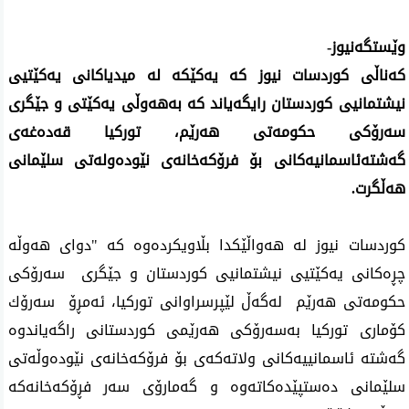
وێستگه‌نیوز-
كه‌ناڵی‌ كوردسات نیوز كه‌ یه‌كێكه‌ له‌ میدیاكانی‌ یه‌كێتیی
نیشتمانیی‌ كوردستان رایگه‌یاند كه‌ به‌هه‌وڵی‌ یەكێتی و جێگری‌
سه‌رۆكی‌ حكومه‌تی‌ هه‌رێم، توركیا قەدەغەی
گەشتەئاسمانیەكانی بۆ فرۆكەخانەی نێودەولەتی سلێمانی
هەڵگرت.
كوردسات نیوز له‌ هه‌واڵێكدا بڵاویكرده‌وه‌ كه‌ "دوای هه‌وڵه‌
چڕه‌كانی یه‌كێتیی نیشتمانیی كوردستان و جێگری سه‌رۆكی
حكومه‌تی هه‌رێم له‌گه‌ڵ لێپرسراوانی توركیا، ئه‌مڕۆ سه‌رۆك
كۆماری توركیا به‌سه‌رۆكی هه‌رێمی كوردستانی راگه‌یاندوه‌
گه‌شته‌ ئاسمانییه‌كانی ولاته‌كه‌ی بۆ فرۆكه‌خانه‌ی نێوده‌وڵه‌تی
سلێمانی ده‌ستپێده‌كاته‌وه‌ و گه‌مارۆی سه‌ر فڕۆكه‌خانه‌كه‌