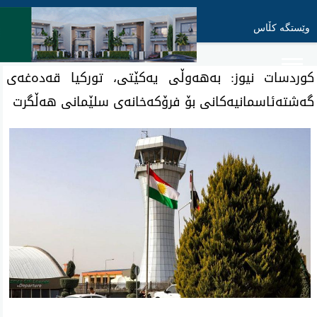
وێستگە کڵاس
كوردسات نیوز: به‌هه‌وڵی‌ یەكێتی، توركیا قەدەغەی
گەشتەئاسمانیەكانی بۆ فرۆكەخانەی سلێمانی هەڵگرت