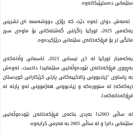
سلێمانی ده‌ستپێبكاته‌وه‌.
ئه‌مه‌ش دوای‌ ئه‌وه‌ دێت كه‌ رۆژی دووشه‌ممه‌ 6ی تشرینی
یه‌كه‌می 2025، توركیا راگرتنی گه‌شته‌كانی بۆ ماوه‌ی‌ سێ‌
مانگی‌ تر بۆ فڕۆكه‌خانه‌ی سلێمانی درێژكرده‌وه‌.
یه‌كه‌مجار توركیا له‌ 3ی نیسانی 2023، ئاسمانی وڵاته‌كه‌ی
به‌ڕووی فڕۆكه‌خانه‌ی نێوده‌وڵه‌تیی سلێمانیدا داخست، ئه‌وه‌ش
به‌ پاساوی "زیادبوونی چالاكییه‌كانی پارتی كرێكارانی كوردستان
(په‌كه‌كه‌) له‌ سنووره‌كه‌ و زیادبوونی هه‌ژموونی ئه‌و پارته‌ له‌
فڕۆكه‌خانه‌كه‌دا.
له‌ ساڵی 2003دا به‌ردی‌ بناغه‌ی‌ فڕۆكه‌خانه‌ی نێوده‌وڵه‌تیی
سلێمانی دانرا و له‌ ساڵی 2005 به‌ فه‌رمی كرایه‌وه‌.