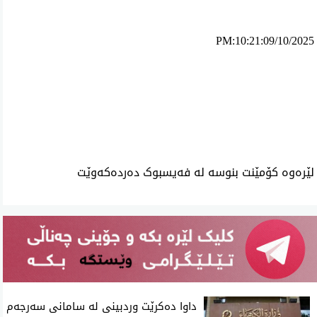
PM:10:21:09/10/2025
ئه‌م بابه‌ته 1632 جار خوێنراوه‌ته‌وه‌‌
لێرەوە کۆمێنت بنوسە لە فەیسبوک دەردەکەوێت
داوا دەکرێت وردبینی لە سامانی سەرجەم