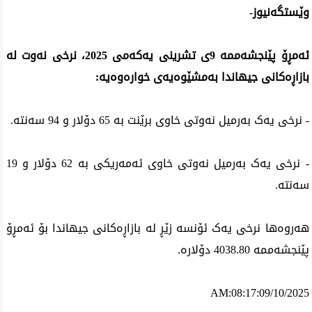
وێستگەنیوز-
ئەمڕۆ پێنجشەممە 9ی تشرینی یەکەمی 2025، نرخی نەوت لە
بازاڕەکانی جیهاندا بەمشێوەیەی خوارەوەیە:
- نرخی یەک بەرمیل نەوتی خاوی برێنت بە 65 دۆلار و 94 سەنتە.
- نرخی یەک بەرمیل نەوتی خاوی ئەمەریکی بە 62 دۆلار و 19
سەنتە.
هەروەها نرخی یەک ئۆنسە زێڕ لە بازاڕەکانی جیهاندا بۆ ئەمڕۆ
پێنجشەممە 4038.80 دۆلارە.
AM:08:17:09/10/2025