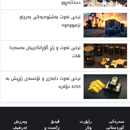
ده‌خاته‌ڕوو
نرخی‌ نه‌وت به‌شێوه‌یه‌كی‌ به‌رچاو
نزمبووه‌وه‌
نرخی نه‌وت و زێڕ گۆڕانكارییان به‌سه‌ردا
هات
نرخی نەوت دابەزی و ئۆنسەی زێڕیش بە
4266 دۆلارە
سەرەکی
راپۆرت
ڤیدیۆ
وەرزش‌
کوردستانی
وتار
زانست و
ئەرشیف