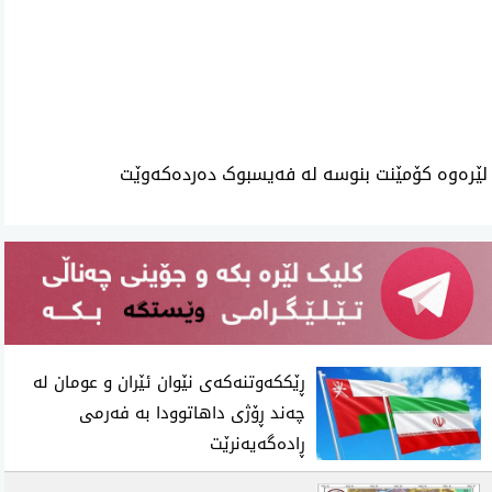
ئه‌م بابه‌ته 1484 جار خوێنراوه‌ته‌وه‌‌
لێرەوە کۆمێنت بنوسە لە فەیسبوک دەردەکەوێت
ڕێککەوتنەکەی نێوان ئێران و عومان لە
چەند ڕۆژی داهاتوودا بە فەرمی
ڕادەگەیەنرێت