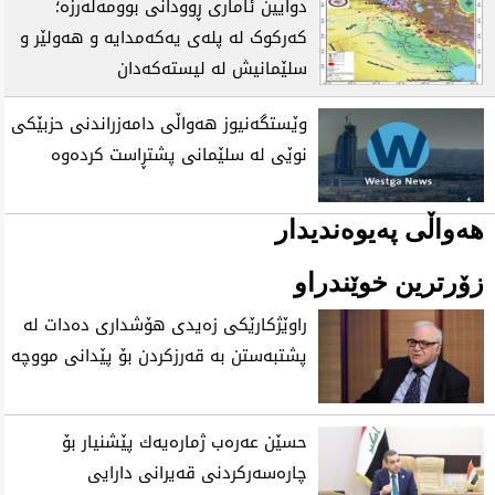
دوایین ئاماری ڕوودانی بوومەلەرزە؛
کەرکوک لە پلەی یەکەمدایە و هەولێر و
سلێمانیش لە لیستەکەدان
وێستگەنیوز هەواڵی دامەزراندنی حزبێکی
نوێی لە سلێمانی پشتڕاست کردەوە
هەواڵی پەیوەندیدار
زۆرترین خوێندراو
راوێژكارێكی زه‌یدی‌ هۆشداری ده‌دات له‌
پشتبه‌ستن به‌ قه‌رزكردن بۆ پێدانی مووچه‌
حسێن عه‌ره‌ب ژماره‌یه‌ك پێشنیار بۆ
چاره‌سه‌ركردنی‌ قه‌یرانی‌ دارایی