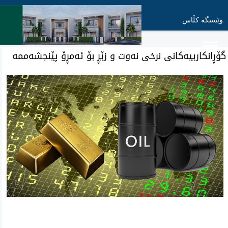
وێستگە کڵاس
گۆڕانکارییەکانی نرخی نەوت و زێڕ بۆ ئەمڕۆ پێنجشەممە