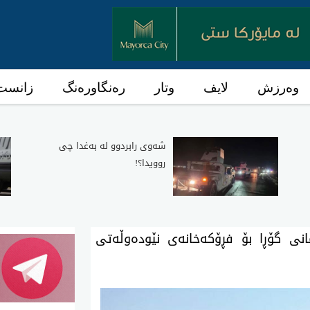
وەرزش
لایف
وتار
رەنگاورەنگ
زانست 
شه‌وی رابردوو له‌ به‌غدا چی‌
روویدا؟!
نی گۆڕا بۆ فڕۆکەخانەی نێودەوڵەتی