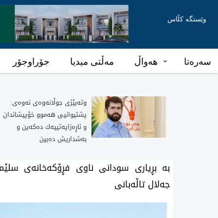
وێستگە کڵاس
سەرەتا
هەواڵ
مەڵتی میدیا
جۆراوجۆر
وته‌بێژی‌ جوڵانه‌وه‌ی‌ نه‌وه‌ی‌:
پشتیوانیی هه‌موو خۆپیشاندان
و ناڕه‌زایه‌تییه‌ك ده‌كه‌ین و
به‌شداریش ده‌بین
بە بڕیاری سودانی ناوی فڕۆکەخانەی سلێما
جەلال تاڵەبانی