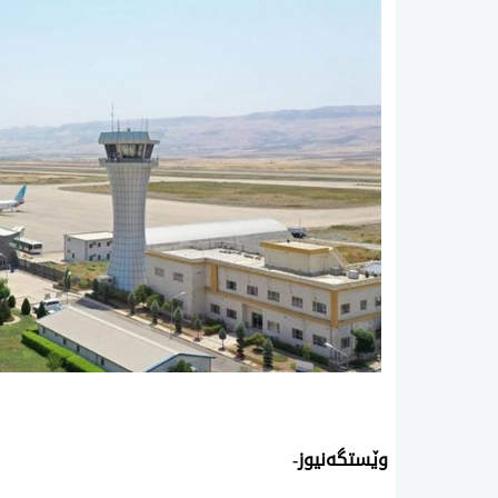
وێستگەنیوز-