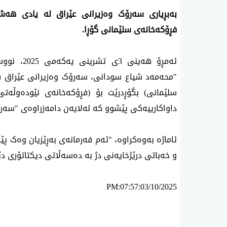
بەبڕیاری سەرۆک وەزیرانی عێراق لە یادی هە
فڕۆکەخانەی سلێمانی گۆڕا.
ئەمڕۆ هەین
"محەمەد شیاع سودانی، سەرۆک وەزیرانی عێراق ف
سلێمانی) بگۆڕدرێت بۆ (فڕۆکەخانەی نێودەوڵەت
داواکارییەکی پێشوو کە لەلایەن دامەزراوەی "سەرۆ
ئاماژە بەوەکراوە، "ئەم فەرمانەی بەڕێزیان وەک پ
و خەباتی درێژخایەنی دژ بە دەسەڵاتی دیکتاتۆری دێ
PM:07:57:03/10/2025