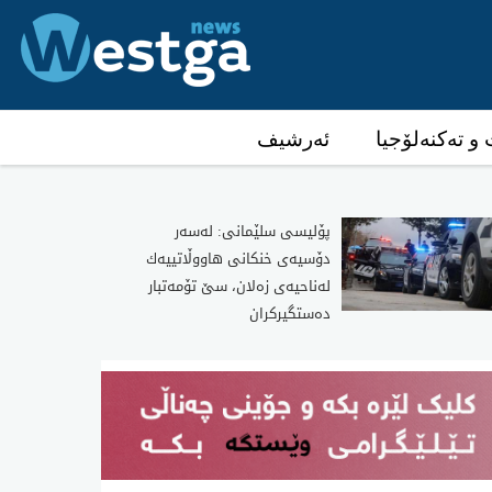
و تەکنەلۆجیا
ئەرشیف
پۆلیسی سلێمانی: له‌سه‌ر
دۆسیه‌ی خنكانی هاووڵاتییه‌ك
له‌ناحیه‌ی زه‌لان، سێ تۆمه‌تبار
ده‌ستگیركران