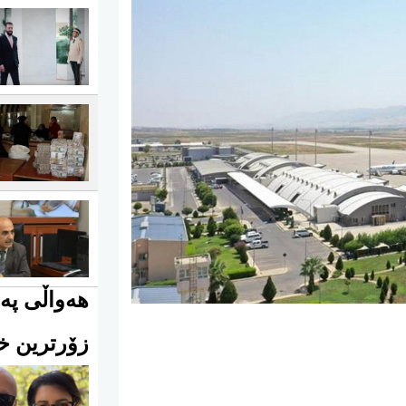
هەواڵی پەی
زۆرترین خو