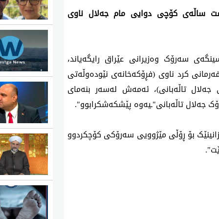
شت ساڵەی کۆچی دوایی مام جەلال ناوی
ی 3ی تشرینی یەکەمی 2025، نووسینگەی سەرۆک وەزیرانی عێراق رایگەیاند،
ەرمانی کرد ناوی (فڕۆکەخانەی نێودەوڵەتی
ی جەلال تاڵەبانی)، ئەمەش لەسەر بنەمای
ک جەلال تاڵەبانی"ـیەوە پێشکەشکرابوو".
ێزانینێک بۆ ڕۆڵی مێژوویی سەرۆکی کۆچکردوو
ت".