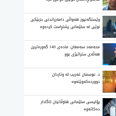
وێستگەنیوز هەواڵی دامەزراندنی حزبێکی
نوێی لە سلێمانی پشتڕاست کردەوە
محه‌مه‌د سه‌معان: ماده‌ی 140 گه‌وره‌ترین
هه‌ڵه‌ی ستراتیژی‌ بوو
د. عوسمان غەریب لە وتاردان
دووردەکەوێتەوە
پۆلیسی سلێمانی هاوڵاتیان ئاگادار
ده‌كاته‌وه‌