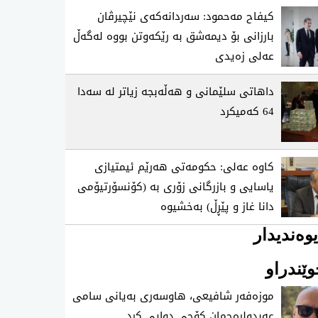
كیفاح مه‌حمود: سه‌ردانه‌كه‌ی نێچیرڤان
بارزانی بۆ دیمه‌شق به‌ رێكه‌وتن بووه‌ له‌گه‌ڵ
عه‌لی زه‌یدی
داهاتی سلێمانی و هه‌ڵه‌بجه‌ زیاتر له‌ سه‌دا
64 كه‌میكرد
كاوه‌ عه‌لی‌: حكومه‌تی‌ هه‌رێم ئیمتیازی
یاسایی و بازرگانی زۆری به‌ (كۆنسۆرتیۆمی
دانا غاز و پێڕڵ) به‌خشیوه‌
وەندیدار
ێندراو
موزه‌فه‌ر شافیعی، هاوسه‌ری به‌یانی سامی
عه‌بدولڕه‌حمان كۆچی‌ دوایی كرد