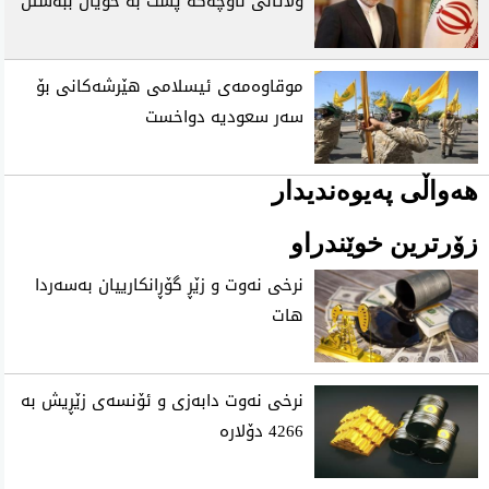
وڵاتانی ناوچەکە پشت بە خۆیان ببەستن
موقاوەمەی ئیسلامی هێرشەکانی بۆ
سەر سعودیە دواخست
هەواڵی پەیوەندیدار
زۆرترین خوێندراو
نرخی نه‌وت و زێڕ گۆڕانكارییان به‌سه‌ردا
هات
نرخی نەوت دابەزی و ئۆنسەی زێڕیش بە
4266 دۆلارە