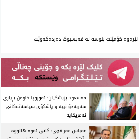
ئه‌م بابه‌ته 940 جار خوێنراوه‌ته‌وه‌‌
لێرەوە کۆمێنت بنوسە لە فەیسبوک دەردەکەوێت
مەسعود پزیشکیان: ئەوروپا خاوەن بڕیاری
سەربەخۆ نییە و پاشکۆی سیاسەتەکانی
ئەمریکایە
عەباس عەراقچی: کاتی ئەوە هاتووە