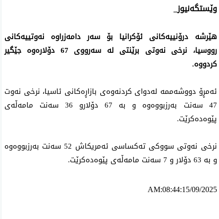
وێستگەنیوز_
هێرشە درۆنییەکانی ئۆکرانیا بۆ سەر دامەزراوە نەوتییەکانی
رووسیا، نرخی نەوتی برێنتی لە سەرووی 67 دۆلارەوە جێگیر
کردووە.
ئەمڕۆ دووشەممە لەدوای کردنەوەی بازاڕەکانی ئاسیا، نرخی نەوت
47 سەنت بەرزبووەوە و بە 67 دۆلارو 36 سەنت مامەڵەی
پێوەدەکرێت.
نرخی نەوتی سووکی تەکساسی ئەمریکاش 52 سەنت بەرزبووەوە
و بە 63 دۆلار و 7 سەنت مامەڵەی پێوەدەکرێت.
AM:08:44:15/09/2025