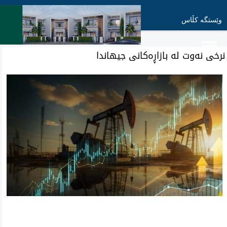
وێستگە کڵاس
نرخی نەوت لە بازاڕەکانی جیهاندا