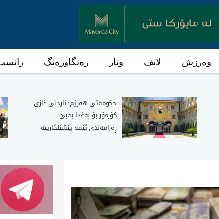
وەرزش
لایف
وتار
رەنگاورەنگ
زانست 
حکومەتی هەرێم: ناردنی غازی
کۆرمۆر بۆ بەغدا بەبێ
ڕەزامەندی ئێمە پێشێلکارییە