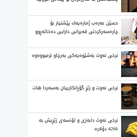
حسێن عه‌ره‌ب ژماره‌یه‌ك پێشنیار بۆ
چاره‌سه‌ركردنی‌ قه‌یرانی‌ دارایی ده‌خاته‌ڕوو
نرخی‌ نه‌وت به‌شێوه‌یه‌كی‌ به‌رچاو نزمبووه‌وه‌
نرخی نه‌وت و زێڕ گۆڕانكارییان به‌سه‌ردا هات
نرخی نەوت دابەزی و ئۆنسەی زێڕیش بە
4266 دۆلارە