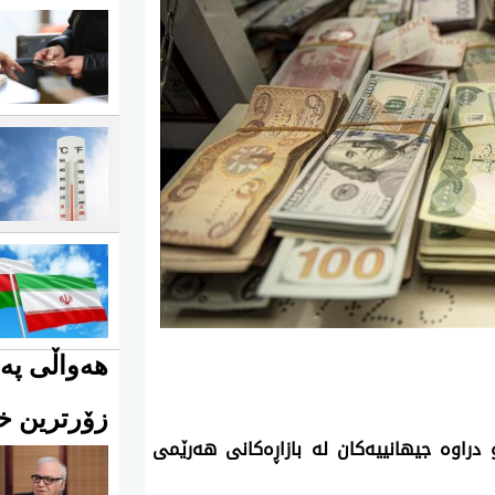
هەواڵی پەی
زۆرترین خو
زی 2025 به‌های دۆلار و دراوه‌ جیهانییه‌كان له‌ بازاڕه‌كانی هه‌رێمی