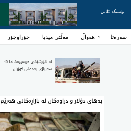
وێستگە کڵاس
سەرەتا
هەواڵ
مەڵتی میدیا
جۆراوجۆر
لە هێرشێکی حوسییەکاندا 45
سەربازی یەمەنی کوژران
به‌های دۆلار و دراوه‌كان له‌ بازاڕه‌كانی هه‌رێم