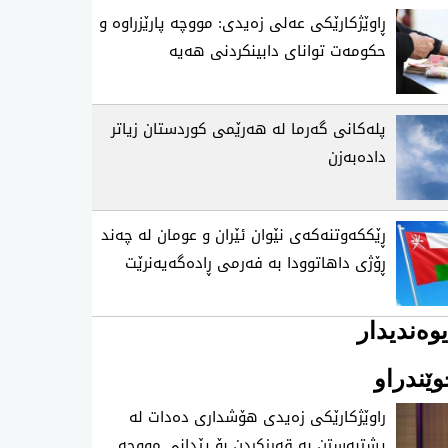
ڕاوێژکارێکی عەلی زەیدی: مووچە پارێزراوە و
حکومەت توانای دابینکردنی هەیە
پلەکانی گەرما لە هەرێمی کوردستان زیاتر
دادەبەزن
ڕێککەوتنەکەی نێوان ئێران و عومان لە چەند
ڕۆژی داهاتوودا بە فەرمی ڕادەگەیەنرێت
وەندیدار
ێندراو
راوێژكارێكی زه‌یدی‌ هۆشداری ده‌دات له‌
پشتبه‌ستن به‌ قه‌رزكردن بۆ پێدانی مووچه‌