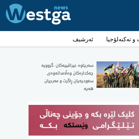
و تەکنەلۆجیا
ئەرشیف
سەرچاوە عیراقییەکان: گرووپە
چەکدارەکان وەڵامدانەوەی
سعودیەیان ڕاگرت و مەرجیان
هەیە