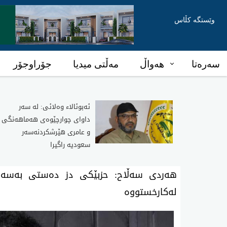
وێستگە کڵاس
سەرەتا
هەواڵ
مەڵتی میدیا
جۆراوجۆر
ئه‌بوئالا‌ء وه‌لائی: له‌ سه‌ر
داوای‌ چوارچێوه‌ی هه‌ماهه‌نگی
و عامری هێرشكردنه‌سه‌ر
سعودیه‌ راگیرا
هه‌ردی‌ سه‌ڵاح: حزبێكی دز ده‌ستی به‌سه‌ر
له‌كارخستووه‌