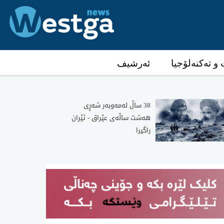
و تەکنەلۆجیا
ئەرشیف
38 ساڵ‌ له‌مه‌وبه‌ر شه‌ڕی‌
هه‌شت ساڵه‌ی‌ عێراق - ئێران
راگیرا