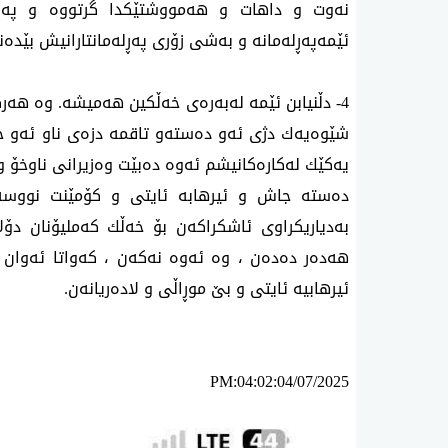
نه‌وت و داهات و هه‌مووشتێكدا گرتووه‌ و په‌ڕل
ئێمه‌په‌ڕله‌مانه‌ و به‌شی زۆری په‌ڕله‌مانتارانیش بێ
4- دڵنیابن ئێمه‌ له‌به‌ره‌ی خه‌ڵكین هه‌میشه‌. وه‌ هه
شێوه‌یه‌ك دژی ئه‌و ده‌سته‌و تاقمه‌ دزه‌ی ناو ئه‌و حز
یه‌كێك له‌كاره‌كانیشم ئه‌وه‌ ده‌بێت وه‌زیرانی ناوخۆ 
ده‌سته‌ جاش و ئیرهابه‌ ئایتی و كۆمێنت نووسه‌
به‌دیاریكراوی ئاشكراكه‌ن بۆ خه‌ڵك كه‌ملیۆنان دۆل
هه‌ده‌ر ده‌ده‌ن ، وه‌ ئه‌وه‌ نه‌كه‌ن ، كه‌واتا ئه‌وا
ئیرهابیه‌ ئایتی و بێ موڕاڵی و لاده‌ریانه‌ن.
PM:04:02:04/07/2025