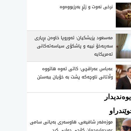
نرخی نه‌وت و زێڕ به‌رزبووه‌وه‌
مەسعود پزیشکیان: ئەوروپا خاوەن بڕیاری
سەربەخۆ نییە و پاشکۆی سیاسەتەکانی
ئەمریکایە
عەباس عەراقچی: کاتی ئەوە هاتووە
وڵاتانی ناوچەکە پشت بە خۆیان ببەستن
وەندیدار
ێندراو
موزه‌فه‌ر شافیعی، هاوسه‌ری به‌یانی سامی
عه‌بدولڕه‌حمان كۆچی‌ دوایی كرد