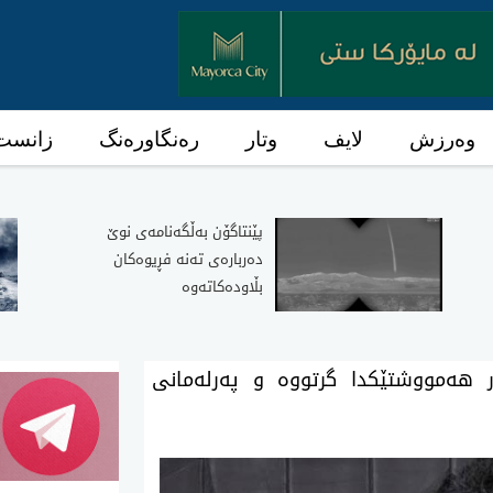
وەرزش
لایف
وتار
رەنگاورەنگ
زانست 
پێنتاگۆن به‌ڵگه‌نامه‌ی‌ نوێ
ده‌رباره‌ی‌ ته‌نه‌ فڕیوه‌كان
بڵاوده‌كاته‌وه‌
 هه‌مووشتێكدا گرتووه‌ و په‌رله‌مانی