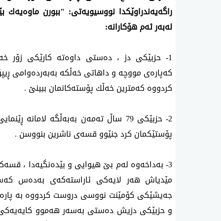
راگه‌یه‌ندراوێكدا نووسیویه‌تی‌: "ببورن ماوه‌یه‌ك بێد
له‌به‌ر ئه‌م هۆكارانه‌:
1- حزبێكی دز ، ده‌ستی داوه‌ته‌ كارێكی زۆر خه‌ته‌
كه‌پاره‌ی مووچه‌ و داهاتی خه‌ڵكه‌ به‌به‌رده‌وامی ڕیپ
كردووه‌ كه‌مترین خه‌ڵك پۆسته‌كانمان ببینێ .
2- حزبێكی 79 ساڵ ته‌مه‌ن به‌به‌ڵگه‌ لامانه
پۆستێكمان كرد جنێوو قسه‌ی ناشرین بنووسن .
3- به‌داخه‌وه‌ له‌م بێ هیوایی و بێده‌نگیه‌دا ، قسه‌ك
مێدیاش هه‌ر لایه‌كی ئاراسته‌كه‌ی به‌ده‌س كه‌
جه‌یشێكی كۆمێنت نووسی دروست كردووه‌ به‌ پاره‌
و حزبێكی دزیش ده‌ستی به‌سه‌ر هه‌موو كایه‌یه‌كی 