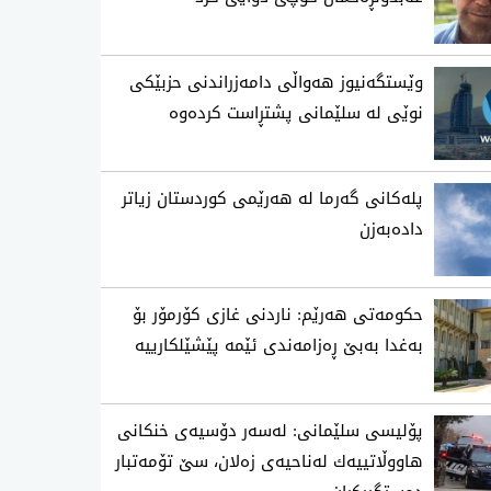
وێستگەنیوز هەواڵی دامەزراندنی حزبێکی
نوێی لە سلێمانی پشتڕاست کردەوە
پلەکانی گەرما لە هەرێمی کوردستان زیاتر
دادەبەزن
حکومەتی هەرێم: ناردنی غازی کۆرمۆر بۆ
بەغدا بەبێ ڕەزامەندی ئێمە پێشێلکارییە
پۆلیسی سلێمانی: له‌سه‌ر دۆسیه‌ی خنكانی
هاووڵاتییه‌ك له‌ناحیه‌ی زه‌لان، سێ تۆمه‌تبار