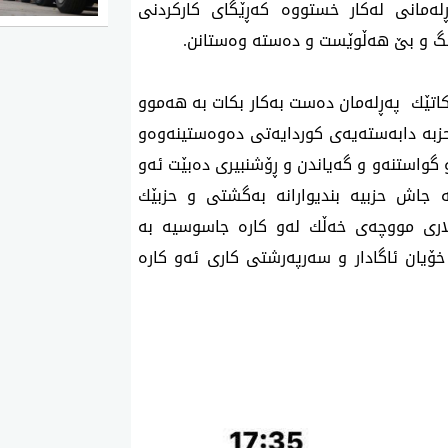
ه‌مانی له‌كار خستووه‌ كه‌ڕێگای كاركردنی
ده‌نگ و بێ هه‌ڵوێست و ده‌سته‌ وه‌ستانن.
‌ركاتێك په‌ڕله‌مان ده‌ست به‌كار بكات به‌ هه‌موو
به‌ دابه‌سته‌یه‌ی كوردایه‌تی ده‌وه‌ستینه‌وه‌و
و گواستنه‌و و گه‌یاندن و ڕۆشنبیری ده‌بێت ئه‌و
 جاش حزبیه‌ بندیوارانه‌ به‌گشتی و حزبێك
اری مووچه‌ی خه‌ڵك له‌و كاره‌ جاسوسیه‌ به‌
ن خۆیان ئاگادار و سه‌رپه‌رشتی كاری ئه‌و كاره‌