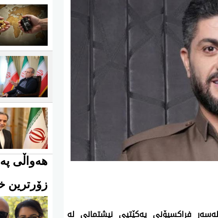
هەواڵی پەی
زۆرترین خو
له‌سه‌ر فراكسیۆنی‌ یه‌كێتیی نیشتمانی‌ له‌