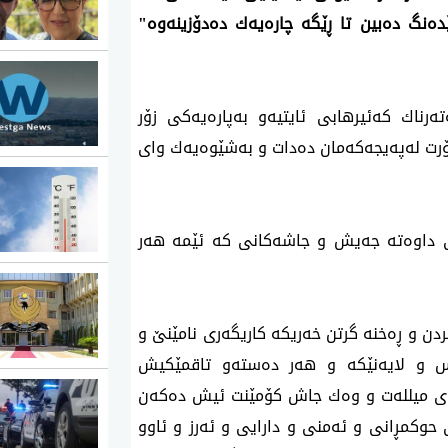
ه‌نگ ده‌بین تا ڕێگه‌ چاره‌یه‌ك ده‌دۆزینه‌وه‌"
رناك كه‌ئیرهابی ئایتیه‌و به‌پاره‌یه‌كی زۆر
ۆرت له‌په‌یجه‌كه‌مان ده‌دات و به‌شێوه‌یه‌ك وای
‌ ڕێنمایی داوه‌ته‌ جه‌یش و جاشه‌كانی كه‌ ئێمه‌ هه‌ر
ردن و ڕه‌خنه‌ گرتن خه‌ریكه‌ كاریگه‌ری نامێنێ و
س و لایه‌نێكه‌ و هه‌ر ده‌سته‌و تاقمێكیش
ی میلله‌ت و وه‌ك جاش كۆمێنت ئیش ده‌كه‌ن
حوكمڕانی و ئه‌منی و دارایی و ئه‌رز و ئاوو