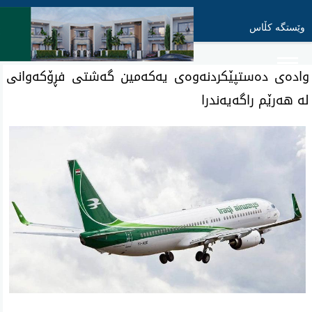
وێستگە کڵاس
واده‌ی ده‌ستپێكردنه‌وه‌ی‌ یه‌كه‌مین گه‌شتی فڕۆكه‌وانی
له‌ هه‌رێم راگه‌یه‌ندرا