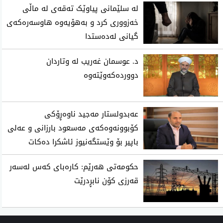
لە سلێمانی پیاوێک تەقەی لە ماڵی
خەزووری کرد و بەهۆیەوە هاوسەرەکەی
گیانی لەدەستدا
د. عوسمان غەریب لە وتاردان
دووردەکەوێتەوە
عەبدولستار مەجید ناوەڕۆكی
كۆبوونەوەكەی مەسعود بارزانی و عەلی
باپیر بۆ وێستگەنیوز ئاشكرا دەكات
حکومەتی هەرێم: کارەبای کەس لەسەر
قەرزی کۆن نابڕدرێت