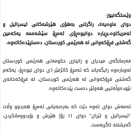
وێستگه‌نیوز-
دوای‌ ماوه‌یه‌ك راگرتنی‌ به‌هۆی‌ هێرشه‌كانی‌ ئیسرائیل و
ئه‌مریكاوه‌،بڕیاره‌ دوانیوه‌ڕۆی‌ ئه‌مڕۆ سێشه‌ممه‌ یه‌كه‌مین
گه‌شتی فڕۆكه‌وانی له‌ هه‌رێمی كوردستان، ده‌ستپێده‌كاته‌وه‌.
فه‌رمانگه‌ی‌ میدیای‌ و زانیاری‌ حكومه‌تی‌ هه‌رێمی‌ كوردستان
له‌وباره‌وه‌ رایگه‌یاند كه‌ ئەمڕۆ کاتژمێر 3ی دوای نیوەڕۆ، یەکەم
گەشتی فڕۆکەوانی لە هەرێمی کوردستان، لە فڕۆکەخانەی
نێودەوڵەتیی هەولێر دەست پێدەکاتەوە.
ئه‌مه‌ش دوای‌ ئه‌وه‌ دێت كه‌ به‌ره‌به‌یانی‌ ئه‌مڕۆ هه‌ردوو وڵات
"ئیسرائیل و ئێران" دوای‌ 11 رۆژ هێرش و بۆردوومانكردن،
گه‌یشتنه‌ ئاگربه‌ست.