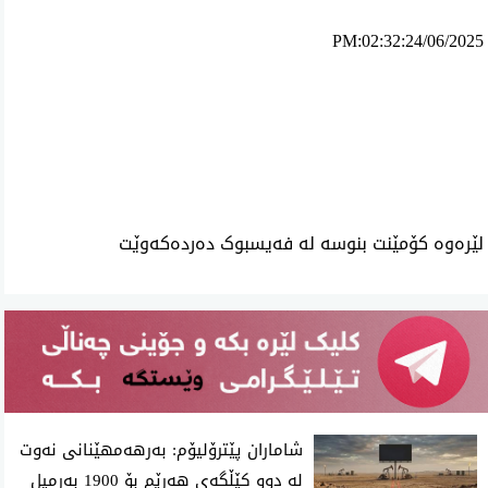
PM:02:32:24/06/2025
ئه‌م بابه‌ته 8848 جار خوێنراوه‌ته‌وه‌‌
لێرەوە کۆمێنت بنوسە لە فەیسبوک دەردەکەوێت
شاماران پێترۆلیۆم: بەرهەمهێنانی نەوت
لە دوو کێڵگەی هەرێم بۆ 1900 بەرمیل