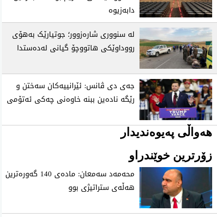
دابەزیوە
لە سنووری شارەزوور؛ جوتیارێک بەهۆی
رووداوێکی هاتووچۆ گیانی لەدەستدا
جەی دی ڤانس: ئێرانییەکان سەختن و
رێگە نادەین ببنە خاوەنی چەکی ئەتۆمی
هەواڵی پەیوەندیدار
زۆرترین خوێندراو
محه‌مه‌د سه‌معان: ماده‌ی 140 گه‌وره‌ترین
هه‌ڵه‌ی ستراتیژی‌ بوو