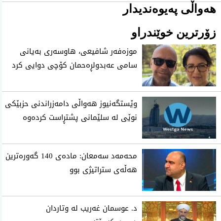
هەواڵی پەیوەندیدار
زۆرترین خوێندراو
موزه‌فه‌ر شافیعی، هاوسه‌ری به‌یانی
سامی عه‌بدولڕه‌حمان كۆچی‌ دوایی كرد
وێستگەنیوز هەواڵی دامەزراندنی حزبێکی
نوێی لە سلێمانی پشتڕاست کردەوە
محه‌مه‌د سه‌معان: ماده‌ی 140 گه‌وره‌ترین
هه‌ڵه‌ی ستراتیژی‌ بوو
د. عوسمان غەریب لە وتاردان