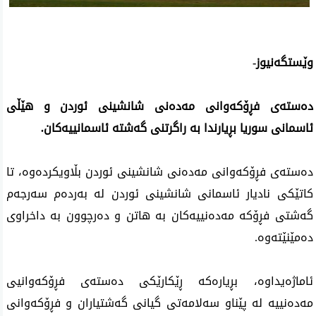
وێستگەنیوز-
دەستەی فڕۆکەوانی مەدەنی شانشینی ئوردن و ه
ێڵی
ئاسمانی سوریا بڕیارندا بە راگرتنی گەشتە ئاسمانییەکان.
دەستەی فڕۆکەوانی مەدەنی شانشینی ئوردن بڵاویکردەوە، تا
کاتێکی نادیار ئاسمانی شانشینی ئوردن لە بەردەم سەرجەم
گەشتی فڕۆکە مەدەنییەکان بە هاتن و دەرچوون بە داخراوی
دەمێنێتەوە.
ئاماژەیداوە، بڕیارەکە ڕێکارێکی دەستەی فڕۆکەوانیی
مەدەنییە لە پێناو سەلامەتی گیانی گەشتیاران و فڕۆکەوانی