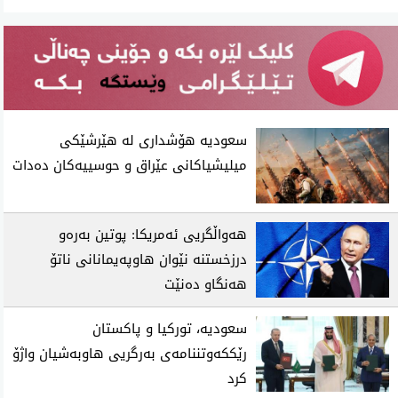
سعودیە هۆشداری لە هێرشێکی
میلیشیاکانی عێراق و حوسییەکان دەدات
هەواڵگریی ئەمریکا: پوتین بەرەو
درزخستنە نێوان هاوپەیمانانی ناتۆ
هەنگاو دەنێت
سعودیه‌، توركیا و پاكستان
رێككه‌وتننامه‌ی به‌رگریی هاوبه‌شیان واژۆ
كرد