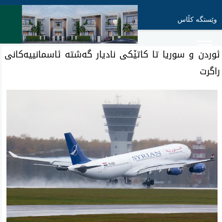
وێستگە کڵاس
ئوردن و سوریا تا کاتێکی نادیار گەشتە ئاسمانییەکانی
راگرت