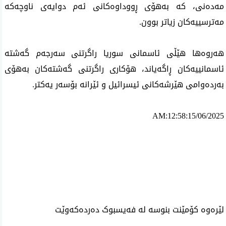
مەدەنی، کە بەهۆی ڕووداوەکانی ئەم دوایەی ناوچەکە
مەترسییەکان زیاتر بوون.
هەروەها هێڵی ئاسمانی سوریا راگرتنی سەرجەم گەشتە
ئاسمانییەکان ڕاگەیاند، هۆکاری راگرتنی گەشتەکان بەهۆی
بەردەوامی هێرشەکانی ئیسرائیل و ئێرانە بۆسەر یەکتر.
AM:12:58:15/06/2025
ئه‌م بابه‌ته 2624 جار خوێنراوه‌ته‌وه‌‌
لێرەوە کۆمێنت بنوسە لە فەیسبوک دەردەکەوێت