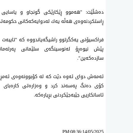
ده‌شڵێت: "هه‌موو ڕێكارێكی گونجاو و یاسایی ده
ڕاستكردنه‌وه‌ی هه‌ڵه‌ یه‌ك له‌دوایه‌كه‌كانی حكومه‌تی 
پێش نیوه‌ڕۆ له‌نوسینگه‌ی سلێمانی په‌رله‌ما
سازده‌كه‌ین".
ئه‌مه‌ش دوای‌ ئه‌وه‌ دێت كه‌ له‌ كۆبوونه‌وه‌ی‌ ئه‌مڕ
كۆی ده‌نگ په‌سه‌ند كرد و وه‌زاره‌تی كاره‌بای 
ئاسانكاریی جێبه‌جێكردنی بڕیاره‌كه‌.
PM:08:36:14/05/2025