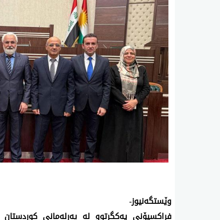
وێستگه‌نیوز-
فراكسیۆنی یه‌كگرتوو له‌ په‌رله‌مانی كوردستان رای