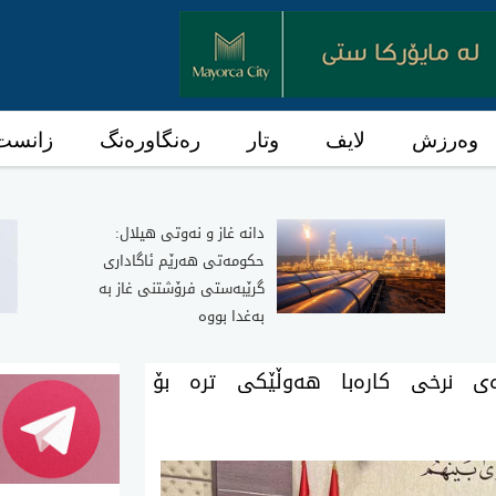
وەرزش
لایف
وتار
رەنگاورەنگ
زانست 
دانە غاز و نەوتی هیلال:
حکومەتی هەرێم ئاگاداری
گرێبەستی فرۆشتنی غاز بە
بەغدا بووە
وه‌ی نرخی كاره‌با هه‌وڵێكی تره‌ بۆ