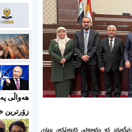
هەواڵی پەی
زۆرترین خو
گه‌یاند كه‌ حكومه‌تی كاربه‌رێكه‌ر، بڕیاری