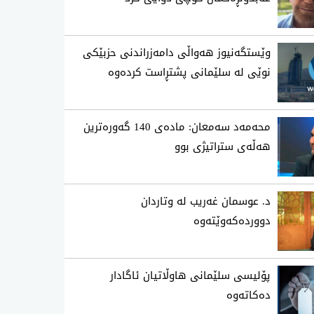
وێستگەنیوز هەواڵی دامەزراندنی حزبێکی
نوێی لە سلێمانی پشتڕاست کردەوە
محه‌مه‌د سه‌معان: ماده‌ی 140 گه‌وره‌ترین
هه‌ڵه‌ی ستراتیژی‌ بوو
د. عوسمان غەریب لە وتاردان
دووردەکەوێتەوە
پۆلیسی سلێمانی هاوڵاتیان ئاگادار
ده‌كاته‌وه‌