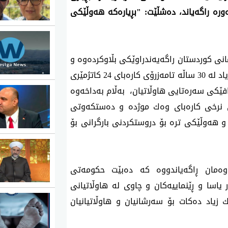
وره‌ راگه‌یاند، ده‌شڵێت: "بڕیاره‌كه‌ هه‌وڵێكی
انی كوردستان راگه‌یه‌ندراوێكی‌ بڵاوكرده‌وه‌ و
تیایدا هاتووه‌ كه‌ "هاوڵاتیانی هه‌رێمی كوردستان زیاد له‌ 30 ساڵه‌ تامه‌زرۆی كاره‌بای 24 كاتژمێری
ێكی سه‌ره‌تایی هاوڵاتیان، به‌ڵام به‌داخه‌وه‌
ه‌ی نرخی كاره‌بای وه‌ك موژده‌ و ده‌ستكه‌وتی
ان و هه‌وڵێكی تره‌ بۆ دروستكردنی بارگرانی بۆ
وه‌مان ڕاگه‌یاندووه‌ كه‌ ده‌بێت حكومه‌تی
‌ر یاسا و ڕێنماییه‌كان و چاوی له‌ هاوڵاتیانی
‌ك زیاد ده‌كات بۆ سه‌رشانیان و هاوڵاتیانیان