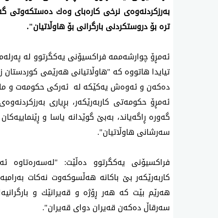
به‌رزكردنه‌وه‌ی نرخی كاره‌بای وه‌ك ده‌ستكه‌وتی‌ گه‌
تره‌ بۆ دروستكردنی بارگرانی بۆ هاوڵاتیان".
ئه‌مڕۆ چوارشه‌ممه‌ فراكسیۆنی یه‌كگرتوو له‌ په‌رله‌م
ده‌كه‌ن و ئه‌وه‌ش یه‌كێكه‌ له‌ ئه‌ركی حكومه‌ت و ماف
ئه‌مڕۆ حكومه‌تی كاربه‌رێكه‌ر، بڕیاری به‌رزكردنه‌و
گه‌وره‌ ڕاگه‌یاند، به‌بێ گوێدانه‌ یاسا و ڕێنماییه‌ك
سه‌رشانی هاوڵاتیان".
فراكسیۆنی یه‌كگرتوو ده‌ڵێت: "له‌سه‌ره‌تاوه‌ ئه‌
كاربه‌رێكه‌ر بێ باكانه‌ هه‌ڵسوكه‌وت نه‌كات به‌رامبه
هه‌رێم بێت كه‌ هه‌ر ڕۆژه‌ و قه‌یرانێك و بارگرانیه
سه‌رقاڵ ده‌كه‌ن قه‌یران دوای قه‌یران".