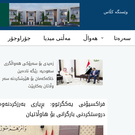
وێستگە کڵاس
سەرەتا
هەواڵ
مەڵتی میدیا
جۆراوجۆر
زەیدی بۆ سەرۆکی هەواڵگری
سعودیە: رێگە نادەین
خاکەکەمان بۆ هێرشکردنە سەر
وڵاتان بەکاربێت
فراكسیۆنی یه‌كگرتوو: بڕیاری به‌رزكردنه‌
دروستكردنی بارگرانی بۆ هاوڵاتیان