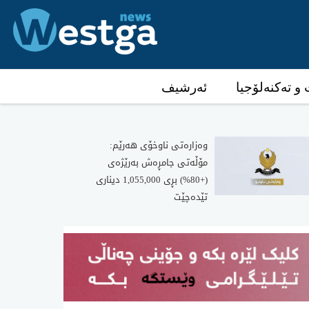
و تەکنەلۆجیا
ئەرشیف
وەزارەتی ناوخۆی هەرێم:
مۆڵەتی جامڕەش بەرێژەی
(+80%) بڕی 1,055,000 دیناری
تێدەچێت