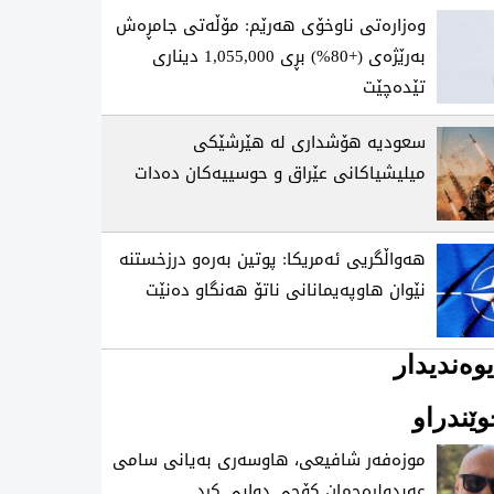
وەزارەتی ناوخۆی هەرێم: مۆڵەتی جامڕەش
بەرێژەی (+80%) بڕی 1,055,000 دیناری
تێدەچێت
سعودیە هۆشداری لە هێرشێکی
میلیشیاکانی عێراق و حوسییەکان دەدات
هەواڵگریی ئەمریکا: پوتین بەرەو درزخستنە
نێوان هاوپەیمانانی ناتۆ هەنگاو دەنێت
وەندیدار
ێندراو
موزه‌فه‌ر شافیعی، هاوسه‌ری به‌یانی سامی
عه‌بدولڕه‌حمان كۆچی‌ دوایی كرد