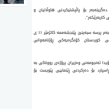
‌گرینه‌به‌ر بۆ پاڵپشتیكردنی هاوڵاتیان و
كاربه‌رێكه‌ر".
فراكسیۆنی یه‌كگرتوو راشیگه‌یاندووه‌ كه‌ "تایبه‌ت به‌م پرسه‌ سبه‌ینێ پێنجشه‌ممه‌ كاتژمێر 11 ی
نی كوردستان كۆنگره‌یه‌كی ڕۆژنامه‌وانی
ۆیدا ئه‌نجومه‌نی وه‌زیران پرۆژه‌ی رووناكی به‌
ڕاسپارد بۆ ده‌ركردنی ڕێنماییی پێویست بۆ