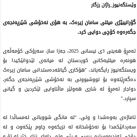
وێستگەنیوز_راژان رزگار
گۆرانیبێژی میللی سامان زیرەک، بە هۆی نەخۆشی شێرپەنجەی
جگەرەوە کۆچی دوایی کرد.
ئەمڕۆ هەینی 3ی نیسانی 2025، جەزا ساز، سەرۆکی کۆمەڵەی
هونەرە میللیەکانی کوردستان لە میانەی لێدوانێکیدا بۆ
ویستگەنیوز رایگەیاند، "هۆکاری گیانلەدەستدانی سامان زیرەک
دەگەڕێتەوە بۆ تووشبوونی بە نەخۆشی شێرپەنجەی جگەر،
دواجار ئەمڕۆ لە شاری هەولێر ماڵئاوایی لێکردین و گیانی
سپارد."
ئاماژەی بەوەشدا و وتی، "لە مانگی شووباتی ئەمساڵدا لە
سەردانێکمدا بۆ نەخۆشخانە لە نزیکەوە چاوم پێکەوت و لە
دۆخی تەندرووستیم پرسی و پێی وتم، داوای نزای خێر لە تۆ و