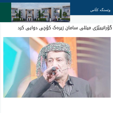
وێستگە کڵاس
گۆرانیبێژی میللی سامان زیرەک کۆچی دوایی کرد