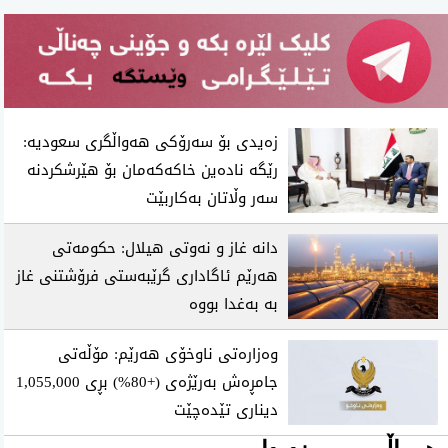
زەیدی بۆ سەرۆکی هەواڵگری سعودیە:
رێگە نادەین خاکەکەمان بۆ هێرشکردنە
سەر وڵاتان بەکاربێت
دانە غاز و نەوتی هیلال: حکومەتی
هەرێم ئاگاداری گرێبەستی فرۆشتنی غاز
بە بەغدا بووە
وەزارەتی ناوخۆی هەرێم: مۆڵەتی
جامڕەش بەرێژەی (+80%) بڕی 1,055,000
دیناری تێدەچێت