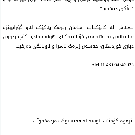
خەڵکی دەکەم."
ئەمەش لە کاتێکدایە،
سامان زیرەک یەکێکە لەو گۆرانیبێژە
میللییانەی بە وتنەوەی گۆرانییەکانی هونەرمەندی
کۆچکردووی
دیاری
کوردستان، حەسەن زیرەک ناسرا و
ناوبانگ
ی دەرکرد
.
AM:11:43:05/04/2025
ئه‌م بابه‌ته 3548 جار خوێنراوه‌ته‌وه‌‌
لێرەوە کۆمێنت بنوسە لە فەیسبوک دەردەکەوێت