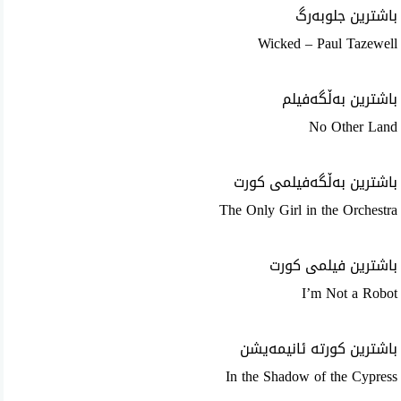
باشترین جلوبەرگ
Wicked – Paul Tazewell
باشترین بەڵگەفیلم
No Other Land
باشترین بەڵگەفیلمی کورت
The Only Girl in the Orchestra
باشترین فیلمی کورت
I’m Not a Robot
باشترین کورتە ئانیمەیشن
In the Shadow of the Cypress