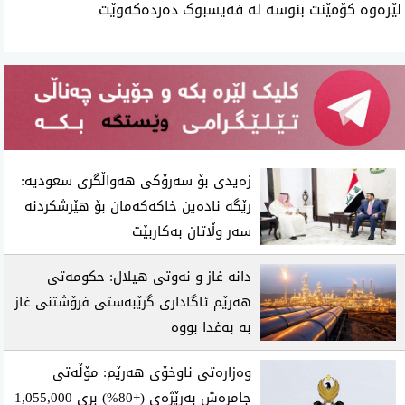
لێرەوە کۆمێنت بنوسە لە فەیسبوک دەردەکەوێت
زەیدی بۆ سەرۆکی هەواڵگری سعودیە:
رێگە نادەین خاکەکەمان بۆ هێرشکردنە
سەر وڵاتان بەکاربێت
دانە غاز و نەوتی هیلال: حکومەتی
هەرێم ئاگاداری گرێبەستی فرۆشتنی غاز
بە بەغدا بووە
وەزارەتی ناوخۆی هەرێم: مۆڵەتی
جامڕەش بەرێژەی (+80%) بڕی 1,055,000