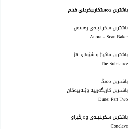
باشترین دەستکارییکردنی فیلم
باشترین سکرینپلەی رەسەن
Anora – Sean Baker
باشترین ماکیاژ و شێوازی قژ
The Substance
باشترین دەنگ
باشترین کاریگەرییە وێنەییەکان
Dune: Part Two
باشترین سکرینپلەی وەرگیراو
Conclave