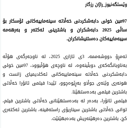
وێستگەنیوز_راژان رزگار
97مین خولی دابەشکردنی خەڵاتە سینەماییەکانی ئۆسکار بۆ
ساڵی 2025 دابەشکران و باشترینی ئەکتەر و بەرهەمە
سیبەماییەکان دەستنیشانکران.
ئەمڕۆ دووشەممە، 3ی ئازاری 2025، لە ناوجەرگەی هۆڵە
بەناوبانگەکەی دوبڵینەوە، لە ناوچەی هۆڵیوود، 97مین خولی
دابەشکردنی خەڵاتە سینەماییەکانی ئەکادیمیای زانست و
هونەری وێنەی جوڵاو بەڕێوەچوو، تێیدا فیلمی ئانۆرا خەڵاتی
باشترین فیلمی بەدەستهێنا.
فیلمی ئانۆرا، بەدەر لە بەدەستهێنانی خەڵاتی باشترین فیلم،
توانی خەڵاتی باشترین سیناریۆی راستەقینە، باشترین ئەکتەری
کچ، باشترین دەرهێنەریش بەدەبهێنێت.