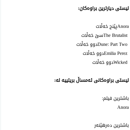
لیستی دیارترین براوەکان
:
Anora
پێنج خەڵات
The Brutalist
سێ خەڵات
Dune: Part Two
دوو خەڵات
Emilia Perez
دوو خەڵات
Wicked
دوو خەڵات
لیستی براوەکانی ئەمساڵ بریتییە لە
:
باشترین فیلم
:
Anora
باشترین دەرهێنەر