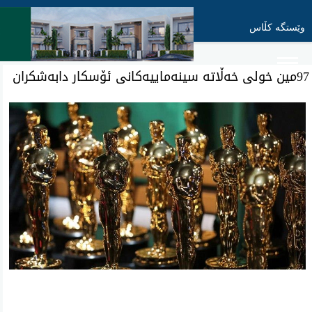
وێستگە کڵاس
97مین خولی خەڵاتە سینەماییەکانی ئۆسکار دابەشکران