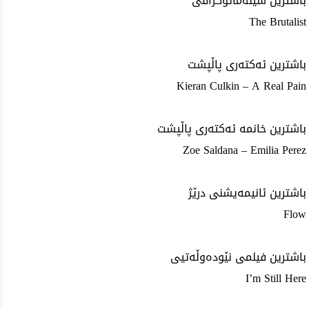
باشترین سینەماتۆگرافی
The Brutalist
باشترین ئەکتەری پاڵپشت
Kieran Culkin – A Real Pain
باشترین خانمە ئەکتەری پاڵپشت
Zoe Saldana – Emilia Perez
باشترین ئانیمەیشنی درێژ
Flow
باشترین فیلمی نێودەوڵەتیی
I’m Still Here