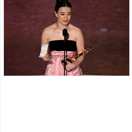
ئه‌م بابه‌ته 3124 جار خوێنراوه‌ته‌وه‌‌