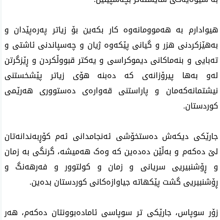
هیوادارم بە هەموومانەوە کار بکەین بۆ زیاتر پەرەپێدان و
بەهێزکردنی هزر و گیانی پێکەوە ژیان و چەسپاندنی ئاشتی و
تەبایی و بنەماکانی دیموکراسی و یەکتر قبووڵکردن و ڕێزگرتن
لەو بەها پیرۆزانەی کە دەبنە هۆی زیاتر پێشخستنی
نیشتمانەکەمان و پاراستنی قەوارەی دەستووری هەرێمی
کوردستان.
جارێکی دیکەش دەستخۆشی ئەنجامدانی ئەم كۆڕبەندانەتان
لێ دەکەم و بەڵێن دەدەین کە وەک هەمیشە، گرنگی بە زمان
و ڕۆشنبیریی سریانی و زمان و کولتوور و فەرهەنگ و
ڕۆشنبیریی گشت پێکهاتە جیاوازەكانی کوردستان بدەین.
زۆر سوپاس، جارێكی تر سوپاسی ئامادەبوونتان دەكەم، هەر