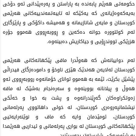
حکومەتی هەرێم پابەندە بە پاراستن و پەرەپێدانی ئەو دۆخی
بەیەکەوەژیانەی کە یەکێکە لە تایبەتمەندییەکانی هەرێمی
کوردستان و مایەی شانازیمانە و هەمیشە داکۆکی و پارێزگاری
لەم کولتوورە جوانە دەکەین و ڕووبەڕووی هەموو جۆرە
هزرێکی تووندڕۆیی و جیاكاریش دەبینەوە.
لەم دواییانەش کە هەوڵدرا مافی پێکهاتەکانی هەرێمی
کوردستان لەلایەن هەندێک هێزی ناوخۆ و دامودەزگای فیدراڵی
پێشێل بکرێت، ئێمە بە هەموو توانای خۆمانەوە رووبەڕووی ئەو
هەوڵ و پیلانانە بووینەوە و سەرەنجام بەشێک لە مافە
زەوتکراوەکان گەڕێندرانەوە و پشت بە خوا و خەڵکی
نیشتمانپەروەری کوردستان، لە خولی داهاتووی پەرلەمانی
کوردستان، ئومێدمان وایە كە ماف و نوێنەرایەتیی
پێكهاتەكانی كوردستان لە بواری پەرلەمانی و ئیداریی هەرێمدا
بە شێوەیەكی شایستەتر بچەسپێنین.