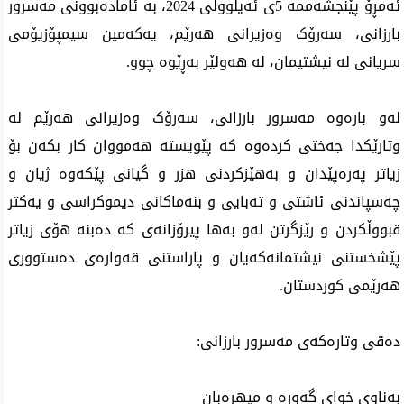
ئەمڕۆ پێنجشەممە 5ی ئەیلوولی 2024، بە ئامادەبوونی مەسرور
بارزانی، سەرۆک وه‌زیرانی هه‌رێم، یەکەمین سیمپۆزیۆمی
سریانی لە نیشتیمان، لە هەولێر بەڕێوە چوو.
له‌و باره‌وه‌ مه‌سرور بارزانی، سەرۆک وه‌زیرانی هه‌رێم لە
وتارێکدا جەختی کردەوە کە پێویستە هەمووان کار بکەن بۆ
زیاتر پەرەپێدان و بەهێزکردنی هزر و گیانی پێکەوە ژیان و
چەسپاندنی ئاشتی و تەبایی و بنەماکانی دیموکراسی و یەکتر
قبووڵکردن و رێزگرتن لەو بەها پیرۆزانەی کە دەبنە هۆی زیاتر
پێشخستنی نیشتمانەکەیان و پاراستنی قەوارەی دەستووری
هەرێمی کوردستان.
دەقی وتاره‌كه‌ی مه‌سرور بارزانی:
بەناوی خوای گەورە و میهرەبان