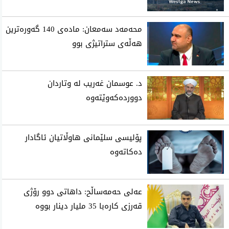
محه‌مه‌د سه‌معان: ماده‌ی 140 گه‌وره‌ترین
هه‌ڵه‌ی ستراتیژی‌ بوو
د. عوسمان غەریب لە وتاردان
دووردەکەوێتەوە
پۆلیسی سلێمانی هاوڵاتیان ئاگادار
ده‌كاته‌وه‌
عه‌لی حه‌مه‌ساڵح: داهاتی دوو رۆژی
قه‌رزی كاره‌با 35 ملیار دینار بووه‌