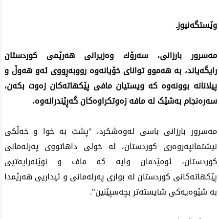
وێستگه‌نیوزـ
مه‌سرور بارزانی، سه‌رۆك وه‌زیرانی هه‌رێمی كوردستان
رایگه‌یاند، بە هەموو توانای خۆیانەوە رووبەڕووی ئەو هەوڵ و
پیلانانە بوونەوە كه‌ ویستیان مافی پێكهاته‌كان زه‌وت بكه‌ن،
سەرەنجام بەشێک لە مافە زەوتکراوەکان گەڕێندرانەوە.
مه‌سرور بارزانی باسی له‌وه‌شكرد، "پشت بە خوا و خەڵکی
نیشتمانپەروەری کوردستان، لە خولی داهاتووی پەرلەمانی
کوردستان، ئومێدمان وایە كە ماف و نوێنەرایەتیی
پێكهاتەكانی كوردستان لە بواری پەرلەمانی و ئیداریی هەرێمدا
بە شێوەیەكی شایستەتر بچەسپێنین".