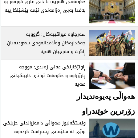
حکومەتی هەرێم: ناردنی غازی کۆرمۆر بۆ
بەغدا بەبێ ڕەزامەندی ئێمە پێشێلکارییە
سەرچاوە عیراقییەکان: گرووپە
چەکدارەکان وەڵامدانەوەی سعودیەیان
ڕاگرت و مەرجیان هەیە
ڕاوێژکارێکی عەلی زەیدی: مووچە
پارێزراوە و حکومەت توانای دابینکردنی
هەیە
هەواڵی پەیوەندیدار
زۆرترین خوێندراو
وێستگەنیوز هەواڵی دامەزراندنی حزبێکی
نوێی لە سلێمانی پشتڕاست کردەوە