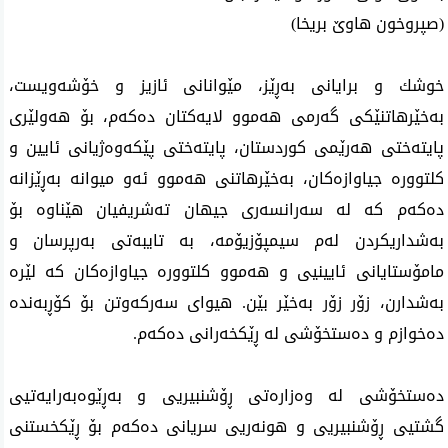
(صپروخون هاوێ بریخا)
خوشك و برایانی بەڕێز، مێوانانی ئازیز و خۆشەویست،
بەخێرهاتنێكی گەرمی هەموو لایەكتان دەكەم، بۆ هەولێری
پایتەختی هەرێمی كوردستان، پایتەختی پێكەوەژیانی ئایین و
كلتوورە جیاوازەكان، بەخێرهاتنی هەموو ئەو میوانە بەڕێزانە
دەكەم كە لە سەرانسەری جیهان تەشریفیان هێناوە بۆ
بەشداریكردن لەم سیمپۆزیۆمە، بە تایبەتی بەرپرسان و
مامۆستایانی ئایینیی و هەموو كلتوورە جیاوازەكان كە لێرە
بەشدارن، زۆر زۆر بەخێر بێن. هیوای سەرکەوتن بۆ كۆڕبەندە
دەخوازم و دەستخۆشی لە ڕێكخەرانی دەكەم.
دەستخۆشی لە وەزارەتی ڕۆشنبیریی و بەڕێوەبەرایەتیی
گشتیی ڕۆشنبیریی و هونەریی سریانی دەکەم بۆ ڕێکخستنی