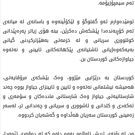
ئەم سیمپۆزیۆمە.
ئومێدەوارم ئەو گفتوگۆ و لێکۆڵینەوە و باسانەی لە میانەی
ئەم کۆڕبەندەدا پێشکەش دەکرێن، ببنە هۆی زیاتر پەرەپێدانی
کولتووری سریانی و لە خزمەتی بەهێزترکردنی گیانی
بەیەکەوەژیانی ئاشتیانەی پێکهاتەكانی ئایینی و نەتەوە
جیاوازەکانی کوردستان بن.
کوردستان بە درێژایی مێژوو، وەک بێشکەی مرۆڤایەتی،
هەمیشە نیشتمانی نەتەوە و ئایین و ئایینزای جیاواز بووە چەند
شارستانیەتی جیاواز وەک شارستانی ماددەکان و سۆمەری و
ئەکەدی و کلدانی و ئاشووری و سریانی و چەندانی تر، لەسەر
زەمینی کوردستان سەریان هەڵداوە و گەشەیان کردووە.
من لە بۆنەی تریش ئاماژەم بەوە داوە کە لە دەڤەری ئێمەدا،