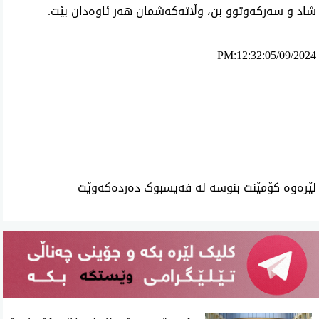
شاد و سەركەوتوو بن، وڵاتەكەشمان هەر ئاوەدان بێت.
PM:12:32:05/09/2024
ئه‌م بابه‌ته 1684 جار خوێنراوه‌ته‌وه‌‌
لێرەوە کۆمێنت بنوسە لە فەیسبوک دەردەکەوێت