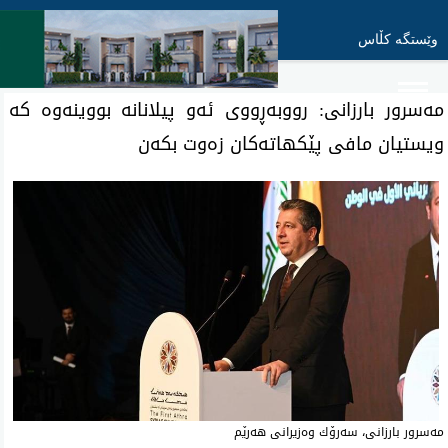
وێستگە کڵاس
مه‌سرور بارزانی: رووبەڕووی ئەو پیلانانە بووینەوە كه‌
ویستیان مافی پێكهاته‌كان زه‌وت بكه‌ن
‌مه‌سرور بارزانی، سه‌رۆك وه‌زیرانی هه‌رێم