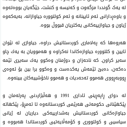
لە یەک گونددا مزگەوت و کەنیسە و کنشت، جێگەیان بووەتەوە
و باوەڕدارانی ئەم ئایینانە و ئەم کولتوورە جیاوازانە، بەیەکەوە
ژیاون و جیاوازییەکانی یەکتریان قبووڵ بووە.
هەروەها كە پەلاماری كوردستانیش دراوە، جیاوازی لە نێوان
ئایین و كلتوورە جیاوازەكاندا نەكراوە و هەموویان بە یەك چاو
سەیر كراون. كە ناحەزان و دوژمنان وەكوو یەك سەیری ئێمە
دەكەن، دەبێ ئێمەش یەكدەست و وەكوو برا بین بۆ ئەوەی
ڕووبەڕووی هەموو تەحەدیات و هەموو ناخۆشییەكان ببینەوە.
لە دوای ڕاپەڕینی ئاداری 1991 و هەڵبژاردنی پەرلەمان و
پێكهێنانی حکومەتی هەرێمی کوردستانەوە تا ئەمڕۆ، پێکهاتە
جیاوازەکانی کوردستانیش بەشدارییەکی دیاریان لە ژیانی
سیاسیی و کولتووری و کۆمەڵایەتیی کوردستاندا هەبووە و