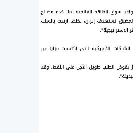
وقال "إغلاق مضيق هرمز محاولة لإعادة تشكيل قواعد سوق الطاقة العالمية ⁠بما يخدم مصالح 
الولايات المتحدة. كانت الإجراءات المتخذة لإغلاق المضيق تستهدف إيران، لكنها ارتدت بالسلب 
 الاستراتيجية".
وتابع "المستفيدون الرئيسيون بطبيعة الحال هم الشركات الأمريكية التي اكتسبت مزايا غير 
وقال "استمرار التوتر لفترة طويلة في مضيق هرمز يقوض الطلب طويل الأجل على النفط، وقد 
ديلة".