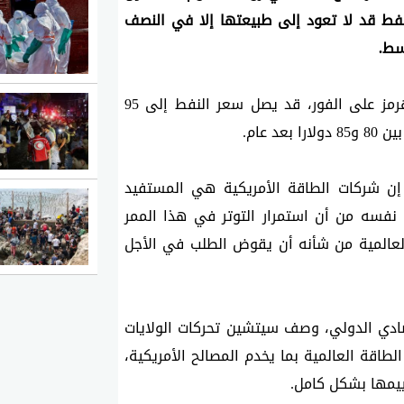
الأوضاع الخاصة بالعوامل الأساسية ⁠في أسواق النفط قد لا تعود إلى طبيعتها إلا في النصف 
وأضاف ‌سيتشين ⁠أنه في حالة إعادة فتح مضيق هرمز على الفور، قد يصل سعر ⁠النفط إلى 95 
وقال إيجور سيتشين الرئيس التنفيذي لروسنفت، إن شركات الطاقة الأمريكية هي المستفيد 
الرئيسي من إغلاق مضيق هرمز، محذرا في الوقت نفسه من أن استمرار التوتر في هذا الممر 
الذي كان يعبره نحو 20 بالمئة من إمدادات النفط العالمية من شأنه أن يقوض الطلب في الأجل 
وفي كلمة ألقاها في منتدى سان بطرسبرج الاقتصادي الدولي، وصف سيتشين تحركات الولايات 
المتحدة بأنها محاولة لإعادة تشكيل ملامح أسواق الطاقة العالمية بما يخدم المصالح الأمريكية، 
ييمها بشكل كامل.