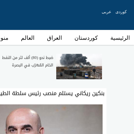
کوردی
عربی
الرئیسیة
كوردستان
العراق
العالم
منو
ضبط نحو (80) ألف لتر من النفط
الخام المُهرّب في البصرة
بنكين ريكاني يستلم منصب رئيس سلطة الطير