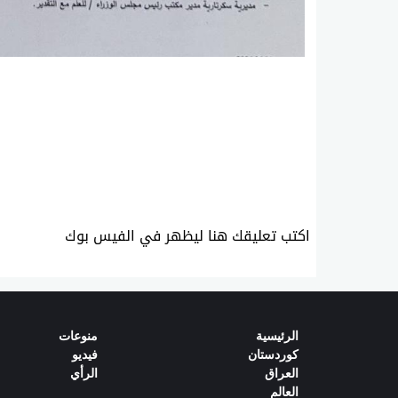
ئه‌م بابه‌ته 424 جار خوێنراوه‌ته‌وه‌‌
اكتب تعليقك هنا ليظهر في الفيس بوك
الرئیسیة
منوعات
كوردستان
فيديو
العراق
الرأي
العالم