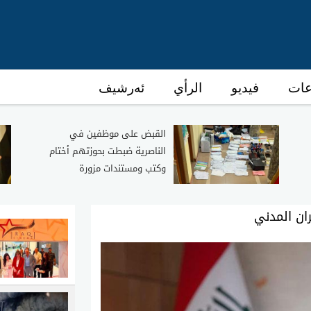
عات
فيديو
الرأي
ئەرشیف
القبض على موظفين في
الناصرية ضبطت بحوزتهم أختام
وكتب ومستندات مزورة
ان المدني