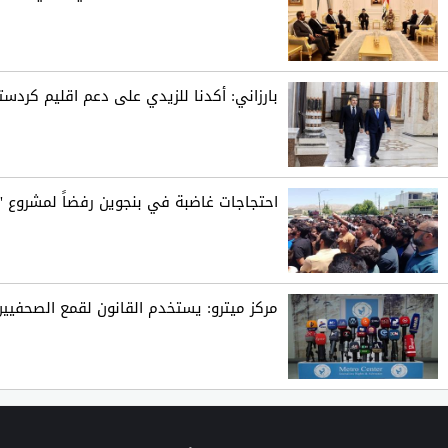
بارزاني: أكدنا للزيدي على دعم اقليم كردست
احتجاجات غاضبة في بنجوين رفضاً لمشروع "ر
مركز ميترو: يستخدم القانون لقمع الصحفيين