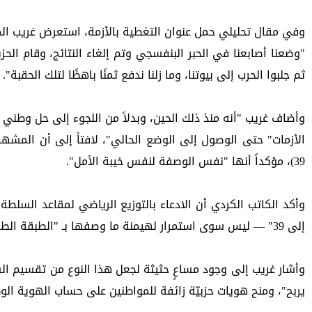
وفي مقال تحليلي حمل عنوان التغطية بالأزمة، استعرض غريب الجذور التا
ثم جلبوا الحرب إلى بيوتنا، وما زلنا ندفع ثمنًا باهظًا لتلك الحقبة".
39)، مؤكداً أنها "نفس الوصفة لنفس خيبة الأمل".
إلى 39" — ليس سوى استمرار لهيمنة ما وصفها بـ "الطبقة الطفيلية" المسيطرة على النشاطات الاقتصادية والتجارية في الإقليم.
يربح"، ومنح هويات حزبيّة زائفة للمواطنين على حساب الهوية الوط