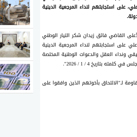
الشيعي وحركة عصائب أهل الحق وكتائب الإمام علي، على استجابتهم لنداء المرجعية الدينية 
ولة.
وقال القضاء في بيان إن "رئيس مجلس القضاء الأعلى القاضي فائق زيدان شكر التيار الوطني 
الشيعي وحركة عصائب أهل الحق وكتائب الإمام علي على استجابتهم لنداء المرجعية الدينية 
العليا وتطبيق الدستور والقانون وقرار الإطار التنسيقي ونداء العقل والدعوات الوطنية المخلصة 
ته بتاريخ 4 / 1 / 2026".
ودعا رئيس المجلس بحسب البيان، بقية فصائل المقاومة لـ"الالتحاق بأخوتهم الذين وافقوا على 