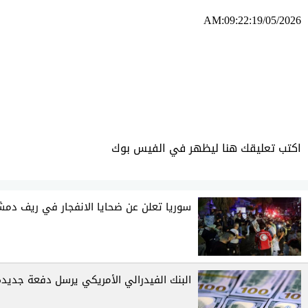
AM:09:22:19/05/2026
ئه‌م بابه‌ته 396 جار خوێنراوه‌ته‌وه‌‌
اكتب تعليقك هنا ليظهر في الفيس بوك
سوريا تعلن عن ضحايا الانفجار في ريف دم
البنك الفيدرالي الأمريكي يرسل دفعة جديدة 