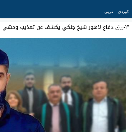
کوردی
عربی
"فريق دفاع لاهور شيخ جنكي يكشف عن تعذيب وحشي بح