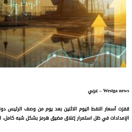
Westga news – عربي
الإمدادات في ظل ‌استمرار إغلاق مضيق هرمز بشكل شبه كامل، الأمر الذي أبقى الإمدادات محدودة في السوق العالمية.