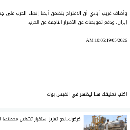
إيران، ودفع ⁠تعويضات عن الأضرار الناجمة عن الحرب.
AM:10:05:19/05/2026
ئه‌م بابه‌ته 476 جار خوێنراوه‌ته‌وه‌‌
اكتب تعليقك هنا ليظهر في الفيس بوك
كركوك..نحو تعزيز استقرار تشغيل محطتها ال