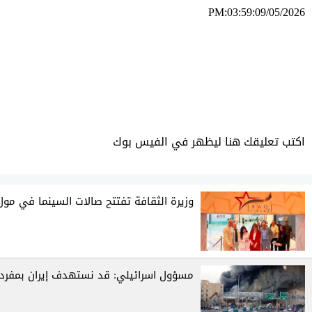
PM:03:59:09/05/2026
ئه‌م بابه‌ته 356 جار خوێنراوه‌ته‌وه‌‌
اكتب تعليقك هنا ليظهر في الفيس بوك
وزيرة الثقافة تفتتح صالات السينما في مول
مسؤول اسرائيلي: قد نستهدف إيران بمفردن