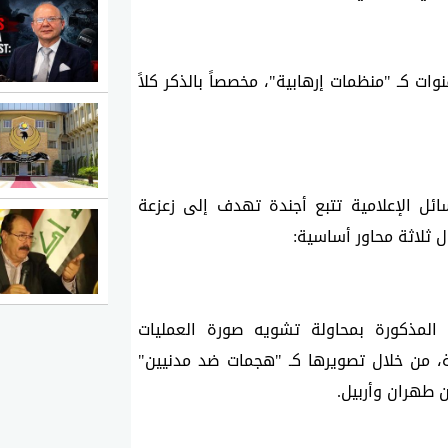
وطالب التقرير الإيراني بضرورة التعامل مع هذه القنوات كـ "منظمات إرهابية"، مخصصاً بالذكر كلاً 
-وفقاً للتقرير الذي نشرته الوكالة، فإن هذه الوسائل الإعلامية تتبع أجندة تهدف إلى زعزعة 
ل ثلاثة محاور أساسية:
-اتهم التقرير قناة "آفا ميديا" والقنوات الأخرى المذكورة بمحاولة تشويه صورة العمليات 
العسكرية الإيرانية التي تستهدف قواعد المعارضة، من خلال تصويرها كـ "هجمات ضد مدنيين" 
 طهران وأربيل.