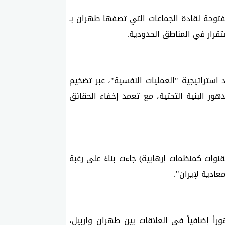
-اعتبرت الوكالة أن هذه القنوات تحولت إلى منابر مفتوحة لقادة الجماعات التي تصفها طهران بـ 
قرار في المناطق الحدودية.
-أشار خبراء في التقرير إلى أن هذه الوسائل تعتمد استراتيجية "العمليات النفسية"، عبر تضخيم 
الأزمات الداخلية في إيران، والمبالغة في تصوير تدهور البنية التحتية، مع تعمد إخفاء الحقائق 
-أشار التقرير إلى أن هذه المطالب (بتصنيف تلك القنوات كمنظمات إرهابية) جاءت بناءً على رغبة 
ادية لإيران".
-يرى مراقبون أن هذا الهجوم العنيف يعكس تدهوراً إضافياً في العلاقات بين طهران واربيل، 