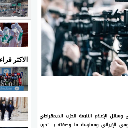
الاكثر قراء
شنت وكالة أنباء فارس الإيرانية هجوماً لاذعاً على وسائل الإعلام التابعة للحزب الديمقراطي 
الكردستاني، متهمة إياها بالعمل ضد الأمن القومي الإيراني وممارسة ما وصفته بـ "حرب 