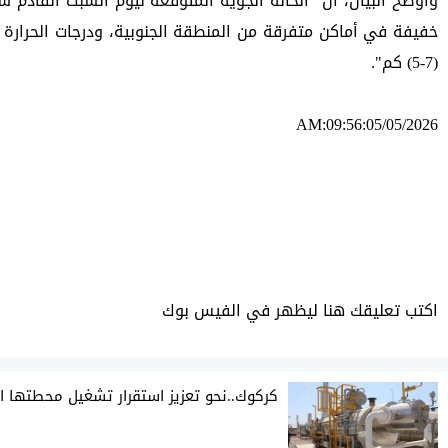
(7-5) كم".
AM:09:56:05/05/2026
ئه‌م بابه‌ته 512 جار خوێنراوه‌ته‌وه‌‌
اكتب تعليقك هنا ليظهر في الفيس بوك
كركوك..نحو تعزيز استقرار تشغيل محطتها ال