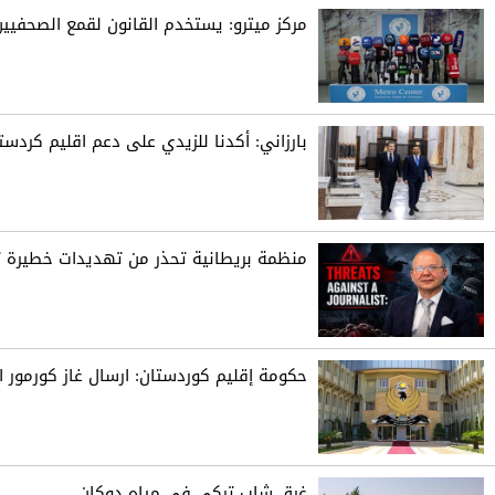
مركز ميترو: يستخدم القانون لقمع الصحفيين
بارزاني: أكدنا للزيدي على دعم اقليم كردست
منظمة بريطانية تحذر من تهديدات خطيرة 
حكومة إقليم كوردستان: ارسال غاز كورمور ال
غرق شاب تركي في مياه دوكان